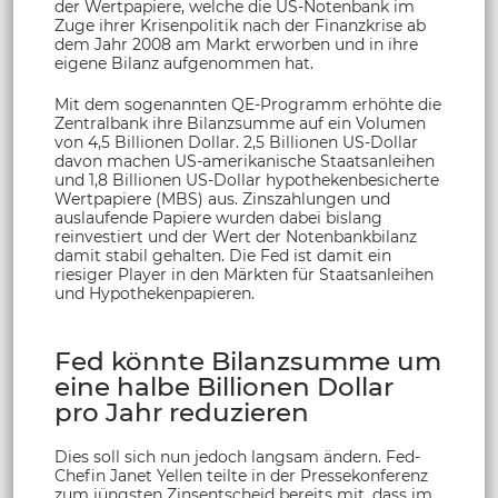
der Wertpapiere, welche die US-Notenbank im
Zuge ihrer Krisenpolitik nach der Finanzkrise ab
dem Jahr 2008 am Markt erworben und in ihre
eigene Bilanz aufgenommen hat.
Mit dem sogenannten QE-Programm erhöhte die
Zentralbank ihre Bilanzsumme auf ein Volumen
von 4,5 Billionen Dollar. 2,5 Billionen US-Dollar
davon machen US-amerikanische Staatsanleihen
und 1,8 Billionen US-Dollar hypothekenbesicherte
Wertpapiere (MBS) aus. Zinszahlungen und
auslaufende Papiere wurden dabei bislang
reinvestiert und der Wert der Notenbankbilanz
damit stabil gehalten. Die Fed ist damit ein
riesiger Player in den Märkten für Staatsanleihen
und Hypothekenpapieren.
Fed könnte Bilanzsumme um
eine halbe Billionen Dollar
pro Jahr reduzieren
Dies soll sich nun jedoch langsam ändern. Fed-
Chefin Janet Yellen teilte in der Pressekonferenz
zum jüngsten Zinsentscheid bereits mit, dass im