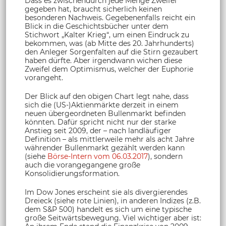
Dass es zwischendurch jede Menge Zweifel
gegeben hat, braucht sicherlich keinen
besonderen Nachweis. Gegebenenfalls reicht ein
Blick in die Geschichtsbücher unter dem
Stichwort „Kalter Krieg“, um einen Eindruck zu
bekommen, was (ab Mitte des 20. Jahrhunderts)
den Anleger Sorgenfalten auf die Stirn gezaubert
haben dürfte. Aber irgendwann wichen diese
Zweifel dem Optimismus, welcher der Euphorie
vorangeht.
Der Blick auf den obigen Chart legt nahe, dass
sich die (US-)Aktienmärkte derzeit in einem
neuen übergeordneten Bullenmarkt befinden
könnten. Dafür spricht nicht nur der starke
Anstieg seit 2009, der – nach landläufiger
Definition – als mittlerweile mehr als acht Jahre
währender Bullenmarkt gezählt werden kann
(siehe
Börse-Intern vom 06.03.2017
), sondern
auch die vorangegangene große
Konsolidierungsformation.
Im Dow Jones erscheint sie als divergierendes
Dreieck (siehe rote Linien), in anderen Indizes (z.B.
dem S&P 500) handelt es sich um eine typische
große Seitwärtsbewegung. Viel wichtiger aber ist: