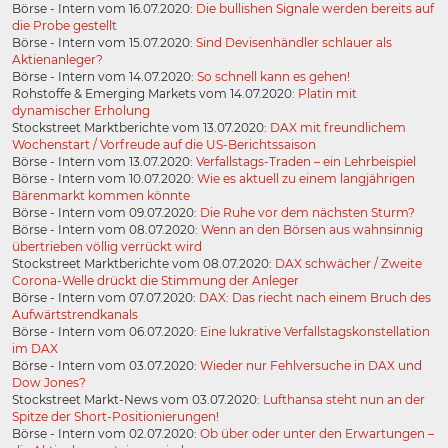
Börse - Intern vom 16.07.2020:
Die bullishen Signale werden bereits auf
die Probe gestellt
Börse - Intern vom 15.07.2020:
Sind Devisenhändler schlauer als
Aktienanleger?
Börse - Intern vom 14.07.2020:
So schnell kann es gehen!
Rohstoffe & Emerging Markets vom 14.07.2020:
Platin mit
dynamischer Erholung
Stockstreet Marktberichte vom 13.07.2020:
DAX mit freundlichem
Wochenstart / Vorfreude auf die US-Berichtssaison
Börse - Intern vom 13.07.2020:
Verfallstags-Traden – ein Lehrbeispiel
Börse - Intern vom 10.07.2020:
Wie es aktuell zu einem langjährigen
Bärenmarkt kommen könnte
Börse - Intern vom 09.07.2020:
Die Ruhe vor dem nächsten Sturm?
Börse - Intern vom 08.07.2020:
Wenn an den Börsen aus wahnsinnig
übertrieben völlig verrückt wird
Stockstreet Marktberichte vom 08.07.2020:
DAX schwächer / Zweite
Corona-Welle drückt die Stimmung der Anleger
Börse - Intern vom 07.07.2020:
DAX: Das riecht nach einem Bruch des
Aufwärtstrendkanals
Börse - Intern vom 06.07.2020:
Eine lukrative Verfallstagskonstellation
im DAX
Börse - Intern vom 03.07.2020:
Wieder nur Fehlversuche in DAX und
Dow Jones?
Stockstreet Markt-News vom 03.07.2020:
Lufthansa steht nun an der
Spitze der Short-Positionierungen!
Börse - Intern vom 02.07.2020:
Ob über oder unter den Erwartungen –