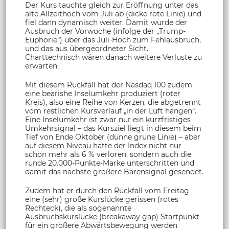
Der Kurs tauchte gleich zur Eröffnung unter das
alte Allzeithoch vom Juli ab (dicke rote Linie) und
fiel dann dynamisch weiter. Damit wurde der
Ausbruch der Vorwoche (infolge der „Trump-
Euphorie“) über das Juli-Hoch zum Fehlausbruch,
und das aus übergeordneter Sicht.
Charttechnisch wären danach weitere Verluste zu
erwarten.
Mit diesem Rückfall hat der Nasdaq 100 zudem
eine bearishe Inselumkehr produziert (roter
Kreis), also eine Reihe von Kerzen, die abgetrennt
vom restlichen Kursverlauf „in der Luft hängen“.
Eine Inselumkehr ist zwar nur ein kurzfristiges
Umkehrsignal – das Kursziel liegt in diesem beim
Tief von Ende Oktober (dünne grüne Linie) – aber
auf diesem Niveau hätte der Index nicht nur
schon mehr als 6 % verloren, sondern auch die
runde 20.000-Punkte-Marke unterschritten und
damit das nächste größere Bärensignal gesendet.
Zudem hat er durch den Rückfall vom Freitag
eine (sehr) große Kurslücke gerissen (rotes
Rechteck), die als sogenannte
Ausbruchskurslücke (breakaway gap) Startpunkt
für ein größere Abwärtsbewegung werden