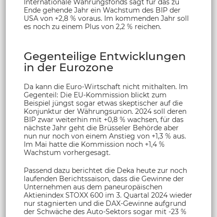
Internationale Währungsfonds sagt für das zu
Ende gehende Jahr ein Wachstum des BIP der
USA von +2,8 % voraus. Im kommenden Jahr soll
es noch zu einem Plus von 2,2 % reichen.
Gegenteilige Entwicklungen
in der Eurozone
Da kann die Euro-Wirtschaft nicht mithalten. Im
Gegenteil: Die EU-Kommission blickt zum
Beispiel jüngst sogar etwas skeptischer auf die
Konjunktur der Währungsunion. 2024 soll deren
BIP zwar weiterhin mit +0,8 % wachsen, für das
nächste Jahr geht die Brüsseler Behörde aber
nun nur noch von einem Anstieg von +1,3 % aus.
Im Mai hatte die Kommission noch +1,4 %
Wachstum vorhergesagt.
Passend dazu berichtet die Deka heute zur noch
laufenden Berichtssaison, dass die Gewinne der
Unternehmen aus dem paneuropäischen
Aktienindex STOXX 600 im 3. Quartal 2024 wieder
nur stagnierten und die DAX-Gewinne aufgrund
der Schwäche des Auto-Sektors sogar mit -23 %