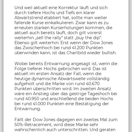
Und weil aktuell eine Korrektur läuft und sich
durch tiefere Hochs und Tiefs ein klarer
Abwärtstrend etabliert hat, sollte man weiter
fallende Kurse einkalkulieren. Zwar kann es zu
erneuten starken Kurserholungen kommen, die
aktuell auch bereits läuft, doch gilt vorerst
weiterhin „sell the rally“ statt „buy the dip“.
Ebenso gilt weiterhin: Erst wenn der Dow Jones
das Zwischenhoch bei rund 41.200 Punkten
überwinden kann, ist das Chartbild wieder bullish.
Wobei bereits Entwarnung angesagt ist, wenn die
Folge tieferer Hochs gebrochen wird. Das ist
aktuell im ersten Ansatz der Fall, wenn die
heutige dynamische Abwärtswelle vollständig
aufgeholt und die Marke von rund 40.670
Punkten überschritten wird. Im zweiten Ansatz
wäre ein Anstieg über das gestrige Tageshoch bei
rund 40.950 und anschließend die beiden Hochs
bei rund 41.000 Punkten eine Bestätigung der
Entwarnung.
Fällt der Dow Jones dagegen ein zweites Mal zum
50%-Retracement, wird diese Marke sehr
wahrscheinlich auch unterschritten. Und geraten