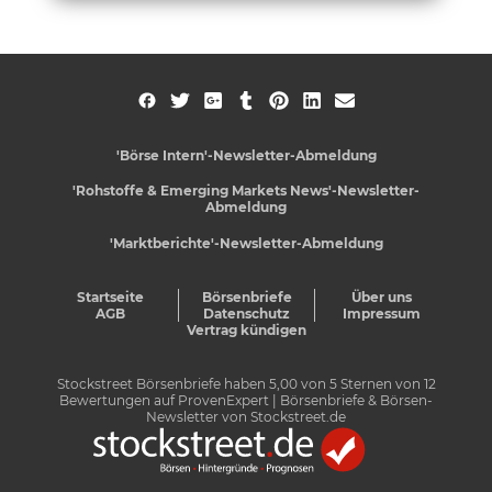
'Börse Intern'-Newsletter-Abmeldung
'Rohstoffe & Emerging Markets News'-Newsletter-
Abmeldung
'Marktberichte'-Newsletter-Abmeldung
Startseite
Börsenbriefe
Über uns
AGB
Datenschutz
Impressum
Vertrag kündigen
Stockstreet Börsenbriefe
haben
5,00
von
5
Sternen von
12
Bewertungen auf
ProvenExpert
| Börsenbriefe & Börsen-
Newsletter von Stockstreet.de