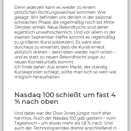
Denn jederzeit kann es wieder zu einem
plötzlichen Richtungswechsel kommen. Wie
gesagt: Wir befinden uns derzeit in der saisonal
schwachen Phase, die regelmäßig noch bis Mitte
Oktober anhält. Neue Rekordhochs sind daher
eigentlich unwahrscheinlich. Und vor allem in der
zweiten September-Hälfte kommt es regelmäßig
zu größeren Kursrücksetzern. Es wäre also
durchaus zu erwarten, dass die Kurse erneut
plötzlich drehen – dann eben wieder nach unten –
und es statt zu neuen Rekordhochs sogar zu
neuen Korrekturtiefs kommt.
Ich finde daher: Aus einem Markt, der ständig
Kurskapriolen schlägt, sollte man sich so weit wie
möglich heraushalten.
Nasdaq 100 schießt um fast 4
% nach oben
Und dabei war der Dow Jones jüngst noch eher
harmlos. Auch der Nasdaq 100 gab gestern – vom
Tageshoch – um etwas mehr als 1,8 % nach. Und
auch der Technologieindex drehte anschließend in