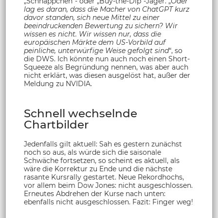
„Schnäppchen“- oder „Buy-the-Dip“-Jäger. „
Oder
lag es daran, dass die Macher von ChatGPT kurz
davor standen, sich neue Mittel zu einer
beeindruckenden Bewertung zu sichern? Wir
wissen es nicht. Wir wissen nur, dass die
europäischen Märkte dem US-Vorbild auf
peinliche, unterwürfige Weise gefolgt sind
“, so
die DWS. Ich könnte nun auch noch einen Short-
Squeeze als Begründung nennen, was aber auch
nicht erklärt, was diesen ausgelöst hat, außer der
Meldung zu NVIDIA.
Schnell wechselnde
Chartbilder
Jedenfalls gilt aktuell: Sah es gestern zunächst
noch so aus, als würde sich die saisonale
Schwäche fortsetzen, so scheint es aktuell, als
wäre die Korrektur zu Ende und die nächste
rasante Kursrally gestartet. Neue Rekordhochs,
vor allem beim Dow Jones: nicht ausgeschlossen.
Erneutes Abdrehen der Kurse nach unten:
ebenfalls nicht ausgeschlossen. Fazit: Finger weg!