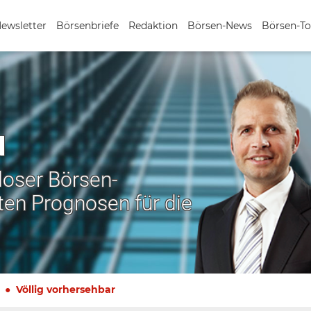
Newsletter
Börsenbriefe
Redaktion
Börsen-News
Börsen-To
N
nloser Börsen-
ten Prognosen für die
Völlig vorhersehbar