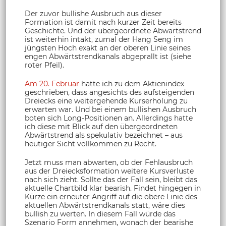
Der zuvor bullishe Ausbruch aus dieser
Formation ist damit nach kurzer Zeit bereits
Geschichte. Und der übergeordnete Abwärtstrend
ist weiterhin intakt, zumal der Hang Seng im
jüngsten Hoch exakt an der oberen Linie seines
engen Abwärtstrendkanals abgeprallt ist (siehe
roter Pfeil).
Am 20. Februar
hatte ich zu dem Aktienindex
geschrieben, dass angesichts des aufsteigenden
Dreiecks eine weitergehende Kurserholung zu
erwarten war. Und bei einem bullishen Ausbruch
boten sich Long-Positionen an. Allerdings hatte
ich diese mit Blick auf den übergeordneten
Abwärtstrend als spekulativ bezeichnet – aus
heutiger Sicht vollkommen zu Recht.
Jetzt muss man abwarten, ob der Fehlausbruch
aus der Dreiecksformation weitere Kursverluste
nach sich zieht. Sollte das der Fall sein, bleibt das
aktuelle Chartbild klar bearish. Findet hingegen in
Kürze ein erneuter Angriff auf die obere Linie des
aktuellen Abwärtstrendkanals statt, wäre dies
bullish zu werten. In diesem Fall würde das
Szenario Form annehmen, wonach der bearishe