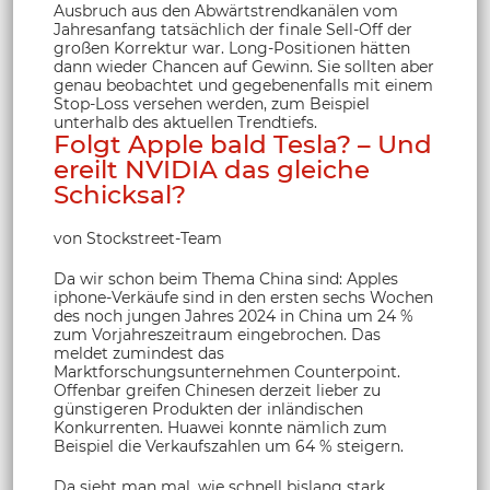
Ausbruch aus den Abwärtstrendkanälen vom
Jahresanfang tatsächlich der finale Sell-Off der
großen Korrektur war. Long-Positionen hätten
dann wieder Chancen auf Gewinn. Sie sollten aber
genau beobachtet und gegebenenfalls mit einem
Stop-Loss versehen werden, zum Beispiel
unterhalb des aktuellen Trendtiefs.
Folgt Apple bald Tesla? – Und
ereilt NVIDIA das gleiche
Schicksal?
von Stockstreet-Team
Da wir schon beim Thema China sind: Apples
iphone-Verkäufe sind in den ersten sechs Wochen
des noch jungen Jahres 2024 in China um 24 %
zum Vorjahreszeitraum eingebrochen. Das
meldet zumindest das
Marktforschungsunternehmen Counterpoint.
Offenbar greifen Chinesen derzeit lieber zu
günstigeren Produkten der inländischen
Konkurrenten. Huawei konnte nämlich zum
Beispiel die Verkaufszahlen um 64 % steigern.
Da sieht man mal, wie schnell bislang stark