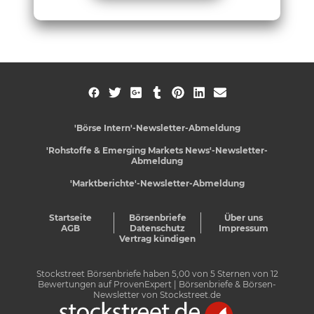
'Börse Intern'-Newsletter-Abmeldung
'Rohstoffe & Emerging Markets News'-Newsletter-
Abmeldung
'Marktberichte'-Newsletter-Abmeldung
Startseite
Börsenbriefe
Über uns
AGB
Datenschutz
Impressum
Vertrag kündigen
Stockstreet Börsenbriefe
haben
5,00
von
5
Sternen von
12
Bewertungen auf
ProvenExpert
| Börsenbriefe & Börsen-
Newsletter von Stockstreet.de