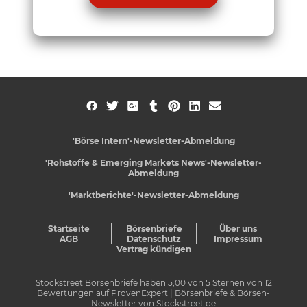
'Börse Intern'-Newsletter-Abmeldung
'Rohstoffe & Emerging Markets News'-Newsletter-
Abmeldung
'Marktberichte'-Newsletter-Abmeldung
Startseite
Börsenbriefe
Über uns
AGB
Datenschutz
Impressum
Vertrag kündigen
Stockstreet Börsenbriefe
haben
5,00
von
5
Sternen von
12
Bewertungen auf
ProvenExpert
| Börsenbriefe & Börsen-
Newsletter von Stockstreet.de