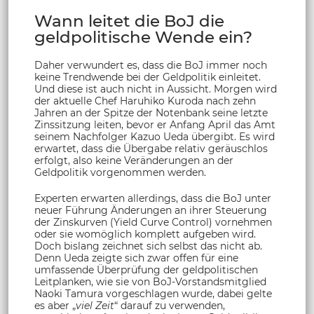
Wann leitet die BoJ die
geldpolitische Wende ein?
Daher verwundert es, dass die BoJ immer noch
keine Trendwende bei der Geldpolitik einleitet.
Und diese ist auch nicht in Aussicht. Morgen wird
der aktuelle Chef Haruhiko Kuroda nach zehn
Jahren an der Spitze der Notenbank seine letzte
Zinssitzung leiten, bevor er Anfang April das Amt
seinem Nachfolger Kazuo Ueda übergibt. Es wird
erwartet, dass die Übergabe relativ geräuschlos
erfolgt, also keine Veränderungen an der
Geldpolitik vorgenommen werden.
Experten erwarten allerdings, dass die BoJ unter
neuer Führung Änderungen an ihrer Steuerung
der Zinskurven (Yield Curve Control) vornehmen
oder sie womöglich komplett aufgeben wird.
Doch bislang zeichnet sich selbst das nicht ab.
Denn Ueda zeigte sich zwar offen für eine
umfassende Überprüfung der geldpolitischen
Leitplanken, wie sie von BoJ-Vorstandsmitglied
Naoki Tamura vorgeschlagen wurde, dabei gelte
es aber „
viel Zeit
“ darauf zu verwenden,