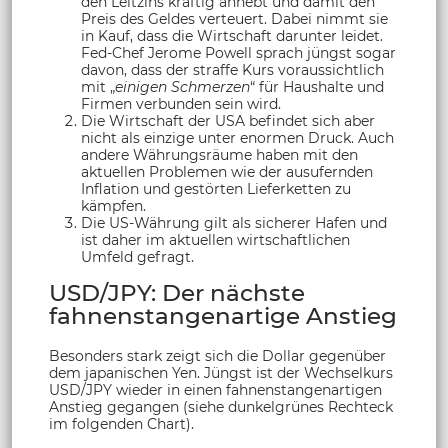
den Leitzins kräftig anhebt und damit den
Preis des Geldes verteuert. Dabei nimmt sie
in Kauf, dass die Wirtschaft darunter leidet.
Fed-Chef Jerome Powell sprach jüngst sogar
davon, dass der straffe Kurs voraussichtlich
mit „
einigen Schmerzen
“ für Haushalte und
Firmen verbunden sein wird.
Die Wirtschaft der USA befindet sich aber
nicht als einzige unter enormen Druck. Auch
andere Währungsräume haben mit den
aktuellen Problemen wie der ausufernden
Inflation und gestörten Lieferketten zu
kämpfen.
Die US-Währung gilt als sicherer Hafen und
ist daher im aktuellen wirtschaftlichen
Umfeld gefragt.
USD/JPY: Der nächste
fahnenstangenartige Anstieg
Besonders stark zeigt sich die Dollar gegenüber
dem japanischen Yen. Jüngst ist der Wechselkurs
USD/JPY wieder in einen fahnenstangenartigen
Anstieg gegangen (siehe dunkelgrünes Rechteck
im folgenden Chart).