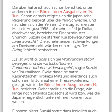
Darüber hatte ich auch schon berichtet, unter
anderem in der
Börse-Intern-Ausgabe vom 14.
Juni
. Schon damals zeigte sich die japanische
Regierung besorgt über die Yen-Schwäche. Und
nachdem sich der Yen am Dienstag zum ersten
Mal seit August 1998 auf mehr als 141 je Dollar
abschwächte, bezeichnete Finanzminister
Shunichi Suzuki die starken Kursbewegungen als
„
unerwünscht
“. Die zunehmenden Schwankungen
am Devisenmarkt würden nun mit „
großer
Dringlichkeit
“ beobachtet.
„
Es ist wichtig, dass sich die Währungen stabil
bewegen und die wirtschaftlichen
Fundamentaldaten widerspiegeln
“, sagte Suzuki
vor Journalisten. Exakt dasselbe hatte
Kabinettschef Hirokazu Matsuno allerdings auch
schon am 13. Juni auf einer Pressekonferenz
gesagt, wie in der
Börse-Intern-Ausgabe vom 14.
Juni
berichtet. Daher stellt sich die Frage, wie
lange noch tatenlos zugeschaut wird bzw. was die
Japaner eigentlich unternehmen können bzw.
wollen.
Finanzminister Suzuki sagte dazu lediglich auch