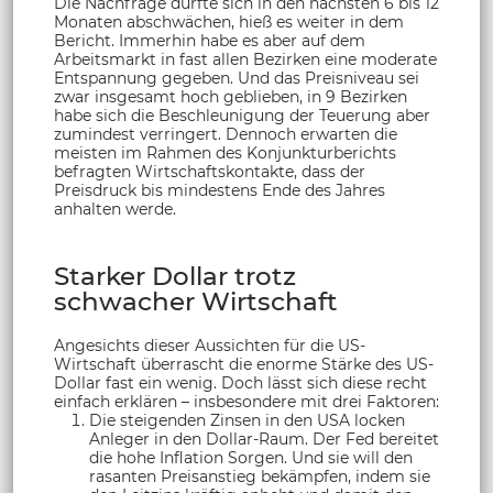
Die Nachfrage dürfte sich in den nächsten 6 bis 12
Monaten abschwächen, hieß es weiter in dem
Bericht. Immerhin habe es aber auf dem
Arbeitsmarkt in fast allen Bezirken eine moderate
Entspannung gegeben. Und das Preisniveau sei
zwar insgesamt hoch geblieben, in 9 Bezirken
habe sich die Beschleunigung der Teuerung aber
zumindest verringert. Dennoch erwarten die
meisten im Rahmen des Konjunkturberichts
befragten Wirtschaftskontakte, dass der
Preisdruck bis mindestens Ende des Jahres
anhalten werde.
Starker Dollar trotz
schwacher Wirtschaft
Angesichts dieser Aussichten für die US-
Wirtschaft überrascht die enorme Stärke des US-
Dollar fast ein wenig. Doch lässt sich diese recht
einfach erklären – insbesondere mit drei Faktoren:
Die steigenden Zinsen in den USA locken
Anleger in den Dollar-Raum. Der Fed bereitet
die hohe Inflation Sorgen. Und sie will den
rasanten Preisanstieg bekämpfen, indem sie