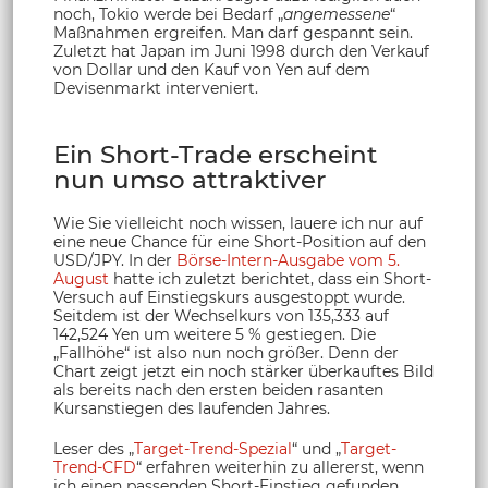
noch, Tokio werde bei Bedarf „
angemessene
“
Maßnahmen ergreifen. Man darf gespannt sein.
Zuletzt hat Japan im Juni 1998 durch den Verkauf
von Dollar und den Kauf von Yen auf dem
Devisenmarkt interveniert.
Ein Short-Trade erscheint
nun umso attraktiver
Wie Sie vielleicht noch wissen, lauere ich nur auf
eine neue Chance für eine Short-Position auf den
USD/JPY. In der
Börse-Intern-Ausgabe vom 5.
August
hatte ich zuletzt berichtet, dass ein Short-
Versuch auf Einstiegskurs ausgestoppt wurde.
Seitdem ist der Wechselkurs von 135,333 auf
142,524 Yen um weitere 5 % gestiegen. Die
„Fallhöhe“ ist also nun noch größer. Denn der
Chart zeigt jetzt ein noch stärker überkauftes Bild
als bereits nach den ersten beiden rasanten
Kursanstiegen des laufenden Jahres.
Leser des „
Target-Trend-Spezial
“ und „
Target-
Trend-CFD
“ erfahren weiterhin zu allererst, wenn
ich einen passenden Short-Einstieg gefunden