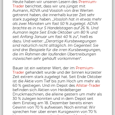
Heute haben wir unseren Lesern des
Premium-
Trader
berichtet, dass wir uns jüngst mit
Aumann, ADVA und Vossloh von drei Werten
getrennt haben, die innerhalb kurzer Zeit sehr
stark zugelegt haben. „
Vossloh hat in etwas mehr
als zwei Monaten um fast 50 % zugelegt. ADVA
brachte es in nur 5 Handelstagen auf 26 %. Und
Aumann legte Seit Ende Oktober um 80 % und
seit Anfang Januar um fast 40 % zu
“, hieß es
dazu. Und weiter: „
Derartige Kursbewegungen
sind natürlich nicht alltäglich. Im Gegenteil: Sie
sind drei Beispiele für die irren Kursbewegungen,
die im Rahmen der laufenden Übertreibungen
inzwischen sehr gehäuft vorkommen
“.
Bauer ist ein weiterer Wert, der im
Premium-
Trader
gehandelt wurde und der binnen kürzester
Zeit extrem stark zugelegt hat. Seit Ende Oktober
ist die Aktie vom Tief bis zum Hoch um mehr als
60 % gestiegen. Und im Depot des
Allstar-Trader
befinden sich Aktien von Heidelberger
Druckmaschinen, die alleine gestern um mehr als
30 % zulegen konnten und in dem Depot seit
dem Einstieg am 18. Dezember bereits einen
Gewinn von 70 % aufweisen. Noch einmal: Wir
sprechen hier über einen Kursgewinn von 70 %