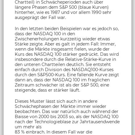
Chartteil) in Schwächeperioden auch über
längere Phasen dem S&P 500 (blaue Kurven)
hinterher, wie es 1987 und vor allem 1990 sehr
ausgeprägt der Fall war.
In den letzten beiden Beispielen war es jedoch so,
dass der NASDAQ 100 in den
Zwischenerholungen kurzzeitig wieder etwas
Stärke zeigte. Aber es galt in jedem Fall: Immer,
wenn die Märkte insgesamt fielen, wurde der
Kurs des NASDAQ 100 stärker gedrückt. Das wird
insbesondere durch die Relative-Stärke-Kurve in
den unteren Chartteilen deutlich. Sie entsteht
einfach durch Division des NASDAQ100-Kurses
durch den S&P500-Kurs. Eine fallende Kurve zeigt
dann an, dass der NASDAQ 100 im fraglichen
Zeitraum schwächer ist als der S&P 500, eine
steigende, dass er stärker läuft.
Dieses Muster lässt sich auch in andere
Schwächephasen der Märkte immer wieder
beobachten. Das war natürlich auch während der
Baisse von 2000 bis 2003 so, als der NASDAQ 100
nach der Technologieblase zur Jahrtausendwende
um mehr als
83 % einbrach. In diesem Fall war die