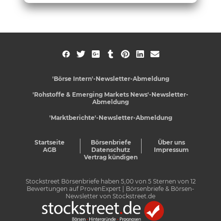
'Börse Intern'-Newsletter-Abmeldung
'Rohstoffe & Emerging Markets News'-Newsletter-
Abmeldung
'Marktberichte'-Newsletter-Abmeldung
Startseite
Börsenbriefe
Über uns
AGB
Datenschutz
Impressum
Vertrag kündigen
Stockstreet Börsenbriefe
haben
5,00
von
5
Sternen von
12
Bewertungen auf
ProvenExpert
| Börsenbriefe & Börsen-
Newsletter von Stockstreet.de