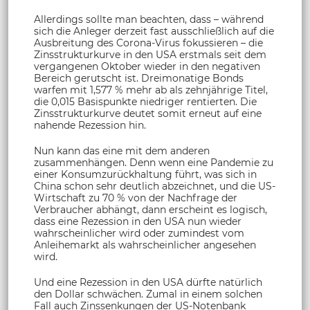
Allerdings sollte man beachten, dass – während
sich die Anleger derzeit fast ausschließlich auf die
Ausbreitung des Corona-Virus fokussieren – die
Zinsstrukturkurve in den USA erstmals seit dem
vergangenen Oktober wieder in den negativen
Bereich gerutscht ist. Dreimonatige Bonds
warfen mit 1,577 % mehr ab als zehnjährige Titel,
die 0,015 Basispunkte niedriger rentierten. Die
Zinsstrukturkurve deutet somit erneut auf eine
nahende Rezession hin.
Nun kann das eine mit dem anderen
zusammenhängen. Denn wenn eine Pandemie zu
einer Konsumzurückhaltung führt, was sich in
China schon sehr deutlich abzeichnet, und die US-
Wirtschaft zu 70 % von der Nachfrage der
Verbraucher abhängt, dann erscheint es logisch,
dass eine Rezession in den USA nun wieder
wahrscheinlicher wird oder zumindest vom
Anleihemarkt als wahrscheinlicher angesehen
wird.
Und eine Rezession in den USA dürfte natürlich
den Dollar schwächen. Zumal in einem solchen
Fall auch Zinssenkungen der US-Notenbank