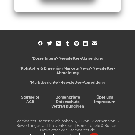
'Börse Intern'-Newsletter-Abmeldung
'Rohstoffe & Emerging Markets News'-Newsletter-
Abmeldung
'Marktberichte'-Newsletter-Abmeldung
Startseite
Börsenbriefe
Über uns
AGB
Datenschutz
Impressum
Vertrag kündigen
Stockstreet Börsenbriefe
haben
5,00
von
5
Sternen von
12
Bewertungen auf
ProvenExpert
| Börsenbriefe & Börsen-
Newsletter von Stockstreet.de