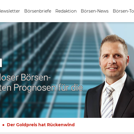
Newsletter
Börsenbriefe
Redaktion
Börsen-News
Börsen-To
N
nloser Börsen-
ten Prognosen für die
Der Goldpreis hat Rückenwind