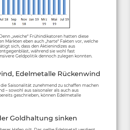
enn „weiche“ Frühindikatoren hatten diese
en Märkten eben auch „harte“ Fakten vor, welche
igt sich, dass den Aktienindizes aus
ntgegenbläst, während sie wohl fast
ansivere Geldpolitik dennoch zulegen konnten.
nd, Edelmetalle Rückenwind
die Saisonalität zunehmend zu schaffen machen
nd – sowohl aus saisonaler als auch aus
ereits geschrieben, können Edelmetalle
er Goldhaltung sinken
cherer Hafen gilt. Das gelbe Edelmetall verdient