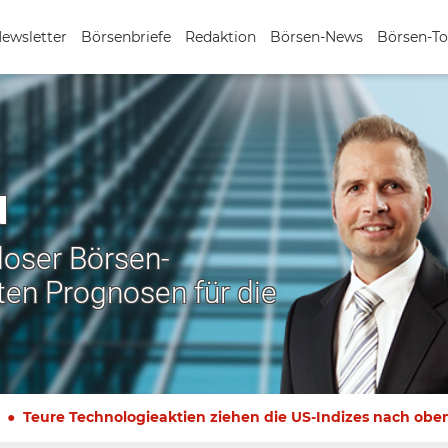
Newsletter
Börsenbriefe
Redaktion
Börsen-News
Börsen-To
N
nloser Börsen-
ten Prognosen für die
Teure Technologieaktien ziehen die US-Indizes nach obe