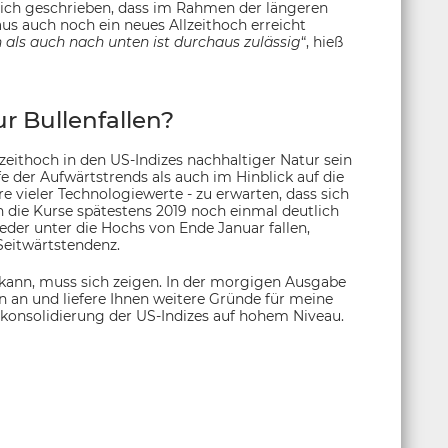
 ich geschrieben, dass im Rahmen der längeren
s auch noch ein neues Allzeithoch erreicht
als auch nach unten ist durchaus zulässig
“, hieß
r Bullenfallen?
lzeithoch in den US-Indizes nachhaltiger Natur sein
e der Aufwärtstrends als auch im Hinblick auf die
 vieler Technologiewerte - zu erwarten, dass sich
n die Kurse spätestens 2019 noch einmal deutlich
eder unter die Hochs von Ende Januar fallen,
 Seitwärtstendenz.
 kann, muss sich zeigen. In der morgigen Ausgabe
n an und liefere Ihnen weitere Gründe für meine
konsolidierung der US-Indizes auf hohem Niveau.