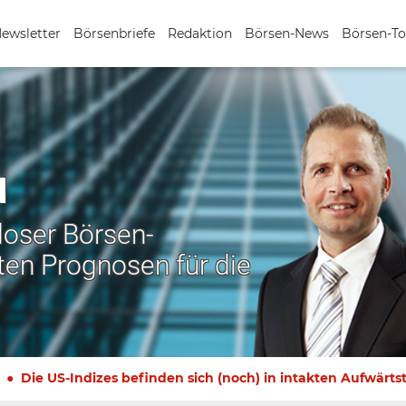
Newsletter
Börsenbriefe
Redaktion
Börsen-News
Börsen-To
N
nloser Börsen-
ten Prognosen für die
Die US-Indizes befinden sich (noch) in intakten Aufwärts