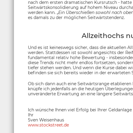
nach dem ersten dramatischen Kursrutsch - hatte
Seitwärtskonsolidierung auf hohem Niveau durchau
werden kann. „
Ein Überschießen sowohl nach oben 
es damals zu der möglichen Seitwärtstendenz.
Allzeithochs nu
Und es ist keineswegs sicher, dass die aktuellen Al
werden. Stattdessen ist sowohl angesichts der Reif
fundamental relativ hohe Bewertung - insbesondere
diese Trends nicht mehr endlos fortsetzen, sonder
tiefer stehen werden. Und wenn die Kurse dabei wi
befinden sie sich bereits wieder in der erwarteten
Ob sich dann auch eine Seitwärtsrange etablieren
knüpfe ich jedenfalls an die heutigen Überlegunge
unveränderte Erwartung an eine längere Seitwärts
Ich wünsche Ihnen viel Erfolg bei Ihrer Geldanlage
Ihr
Sven Weisenhaus
www.stockstreet.de