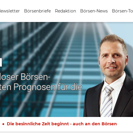
Newsletter
Börsenbriefe
Redaktion
Börsen-News
Börsen-To
N
nloser Börsen-
ten Prognosen für die
Die besinnliche Zeit beginnt - auch an den Börsen