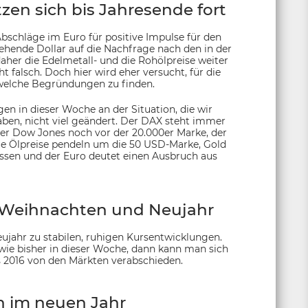
tzen sich bis Jahresende fort
Abschläge im Euro für positive Impulse für den
ehende Dollar auf die Nachfrage nach den in der
her die Edelmetall- und die Rohölpreise weiter
cht falsch. Doch hier wird eher versucht, für die
lche Begründungen zu finden.
en in dieser Woche an der Situation, die wir
ben, nicht viel geändert. Der DAX steht immer
r Dow Jones noch vor der 20.000er Marke, der
die Ölpreise pendeln um die 50 USD-Marke, Gold
ssen und der Euro deutet einen Ausbruch aus
 Weihnachten und Neujahr
ahr zu stabilen, ruhigen Kursentwicklungen.
wie bisher in dieser Woche, dann kann man sich
es 2016 von den Märkten verabschieden.
 im neuen Jahr