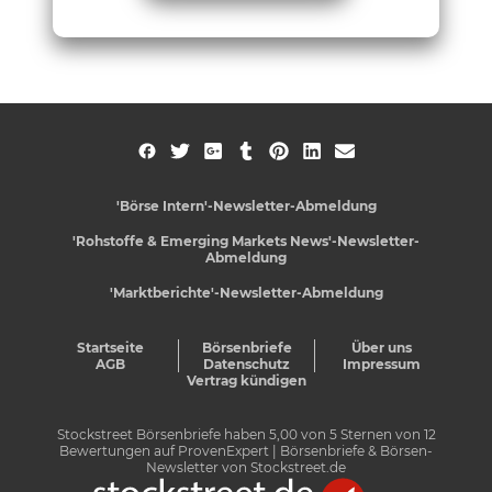
'Börse Intern'-Newsletter-Abmeldung
'Rohstoffe & Emerging Markets News'-Newsletter-
Abmeldung
'Marktberichte'-Newsletter-Abmeldung
Startseite
Börsenbriefe
Über uns
AGB
Datenschutz
Impressum
Vertrag kündigen
Stockstreet Börsenbriefe
haben
5,00
von
5
Sternen von
12
Bewertungen auf
ProvenExpert
| Börsenbriefe & Börsen-
Newsletter von Stockstreet.de