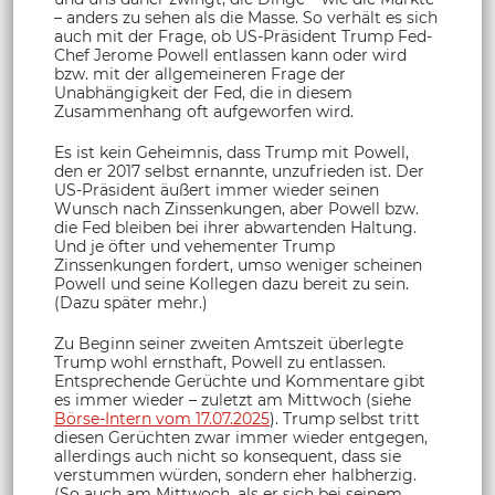
– anders zu sehen als die Masse. So verhält es sich
auch mit der Frage, ob US-Präsident Trump Fed-
Chef Jerome Powell entlassen kann oder wird
bzw. mit der allgemeineren Frage der
Unabhängigkeit der Fed, die in diesem
Zusammenhang oft aufgeworfen wird.
Es ist kein Geheimnis, dass Trump mit Powell,
den er 2017 selbst ernannte, unzufrieden ist. Der
US-Präsident äußert immer wieder seinen
Wunsch nach Zinssenkungen, aber Powell bzw.
die Fed bleiben bei ihrer abwartenden Haltung.
Und je öfter und vehementer Trump
Zinssenkungen fordert, umso weniger scheinen
Powell und seine Kollegen dazu bereit zu sein.
(Dazu später mehr.)
Zu Beginn seiner zweiten Amtszeit überlegte
Trump wohl ernsthaft, Powell zu entlassen.
Entsprechende Gerüchte und Kommentare gibt
es immer wieder – zuletzt am Mittwoch (siehe
Börse-Intern vom 17.07.2025
). Trump selbst tritt
diesen Gerüchten zwar immer wieder entgegen,
allerdings auch nicht so konsequent, dass sie
verstummen würden, sondern eher halbherzig.
(So auch am Mittwoch, als er sich bei seinem