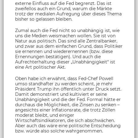
externe Einfluss auf die Fed begrenzt. Das ist
zweifellos auch ein Grund, warum die Märkte
trotz der medialen Aufregung über dieses Thema
bisher so gelassen bleiben.
Zumal auch die Fed nicht so unabhängig ist, wie
uns die Medien weismachen wollen. Sie ist von
Natur aus politisch. Das sind alle Zentralbanker,
und zwar aus dem einfachen Grund, dass Politiker
sie ernennen und wiederernennen (bzw. diese
Ernennungen bestätigen). Und auch die
Aufrechterhaltung dieser „Unabhängigkeit“ ist
eine Art politischer Akt.
Oben habe ich erwähnt, dass Fed-Chef Powell
umso standhafter zu werden scheint, je mehr
Präsident Trump ihn öffentlich unter Druck setzt.
Damit demonstriert und kultiviert er seine
Unabhängigkeit und die der Fed. Formal hätte er
durchaus die Möglichkeit, die Zinsen zu senken –
angesichts einer Inflationsrate, die trotz Zöllen
moderat bleibt, und einiger
Wirtschaftsindikatoren, die sich abschwächen.
Aber auch das wäre eine politische Entscheidung
bzw. würde also solche wahrgenommen.