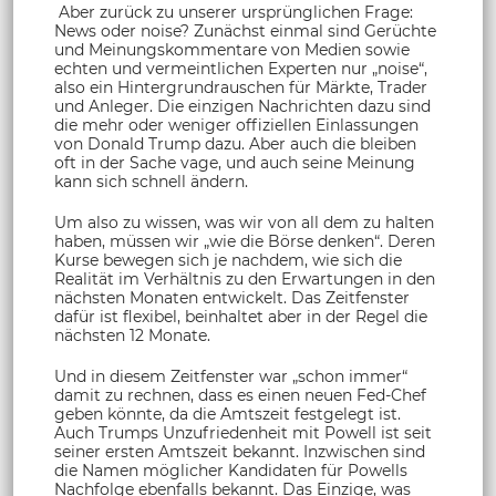
Aber zurück zu unserer ursprünglichen Frage:
News oder noise? Zunächst einmal sind Gerüchte
und Meinungskommentare von Medien sowie
echten und vermeintlichen Experten nur „noise“,
also ein Hintergrundrauschen für Märkte, Trader
und Anleger. Die einzigen Nachrichten dazu sind
die mehr oder weniger offiziellen Einlassungen
von Donald Trump dazu. Aber auch die bleiben
oft in der Sache vage, und auch seine Meinung
kann sich schnell ändern.
Um also zu wissen, was wir von all dem zu halten
haben, müssen wir „wie die Börse denken“. Deren
Kurse bewegen sich je nachdem, wie sich die
Realität im Verhältnis zu den Erwartungen in den
nächsten Monaten entwickelt. Das Zeitfenster
dafür ist flexibel, beinhaltet aber in der Regel die
nächsten 12 Monate.
Und in diesem Zeitfenster war „schon immer“
damit zu rechnen, dass es einen neuen Fed-Chef
geben könnte, da die Amtszeit festgelegt ist.
Auch Trumps Unzufriedenheit mit Powell ist seit
seiner ersten Amtszeit bekannt. Inzwischen sind
die Namen möglicher Kandidaten für Powells
Nachfolge ebenfalls bekannt. Das Einzige, was