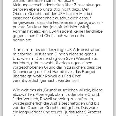
„Grund“ entlassen kann. Politische
Meinungsverschiedenheiten über Zinssenkungen
gehören ebenso unstrittig nicht dazu. Der
Oberste Gerichtshof der USA hat im Mai bei
passender Gelegenheit ausdrücklich darauf
hingewiesen, dass die Fed eine einzigartige quasi-
private Struktur hat (die oft kritisiert wird).
Formal hat also ein US-Präsident keine Handhabe
gegen einen Fed-Chef, auch wenn er ihn
nominiert.
Nun nimmt es die derzeitige US-Administration
mit formaljuristischen Dingen nicht so genau.
Und wie am Donnerstag von Sven Weisenhaus
berichtet, gibt es wohl Überlegungen, einen
vorgeschobenen Grund darin zu suchen, dass die
Renovierung des Fed-Hauptsitzes das Budget
übersteigt, wofür Powell als Fed-Chef
verantwortlich gemacht werden soll.
Wie weit das als „Grund“ ausreichen würde, bliebe
abzuwarten. Aber egal, ob mit oder ohne Grund:
Jeder Versuch, Powell vorzeitig zu entfernen,
würde sicherlich die Justiz beschäftigen und bis
vor den Obersten Gerichtshof gehen. Das wäre
ein langwieriger und teurer (juristischer) Prozess,