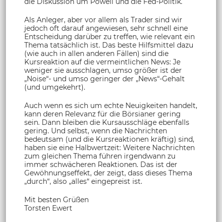
die Diskussion um Powell und die Fed-Politik.
Als Anleger, aber vor allem als Trader sind wir
jedoch oft darauf angewiesen, sehr schnell eine
Entscheidung darüber zu treffen, wie relevant ein
Thema tatsächlich ist. Das beste Hilfsmittel dazu
(wie auch in allen anderen Fällen) sind die
Kursreaktion auf die vermeintlichen News: Je
weniger sie ausschlagen, umso größer ist der
„Noise“- und umso geringer der „News“-Gehalt
(und umgekehrt).
Auch wenn es sich um echte Neuigkeiten handelt,
kann deren Relevanz für die Börsianer gering
sein. Dann bleiben die Kursausschläge ebenfalls
gering. Und selbst, wenn die Nachrichten
bedeutsam (und die Kursreaktionen kräftig) sind,
haben sie eine Halbwertzeit: Weitere Nachrichten
zum gleichen Thema führen irgendwann zu
immer schwächeren Reaktionen. Das ist der
Gewöhnungseffekt, der zeigt, dass dieses Thema
„durch“, also „alles“ eingepreist ist.
Mit besten Grüßen
Torsten Ewert