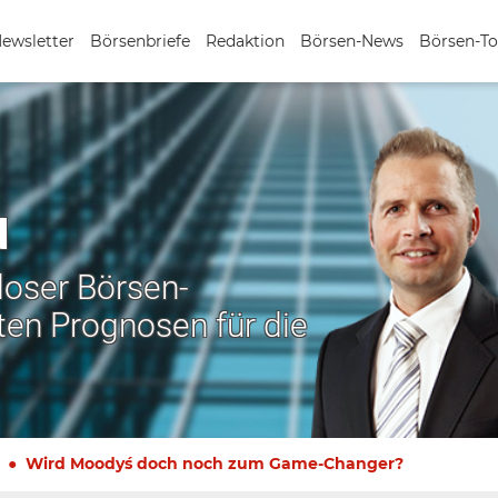
Newsletter
Börsenbriefe
Redaktion
Börsen-News
Börsen-To
N
nloser Börsen-
ten Prognosen für die
Wird Moody´s doch noch zum Game-Changer?