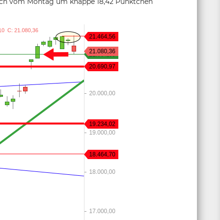
hoch vom Montag um knappe 18,42 Pünktchen