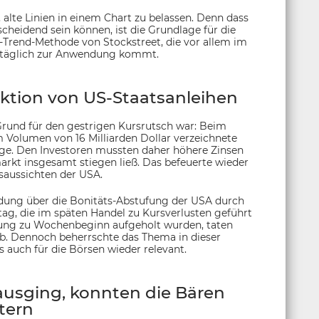
, alte Linien in einem Chart zu belassen. Denn dass
cheidend sein können, ist die Grundlage für die
et-Trend-Methode von Stockstreet, die vor allem im
ntäglich zur Anwendung kommt.
tion von US-Staatsanleihen
r Grund für den gestrigen Kursrutsch war: Beim
 Volumen von 16 Milliarden Dollar verzeichnete
ge. Den Investoren mussten daher höhere Zinsen
rkt insgesamt stiegen ließ. Das befeuerte wieder
saussichten der USA.
dung über die Bonitäts-Abstufung der USA durch
g, die im späten Handel zu Kursverlusten geführt
olung zu Wochenbeginn aufgeholt wurden, taten
 ab. Dennoch beherrschte das Thema in dieser
 auch für die Börsen wieder relevant.
ausging, konnten die Bären
tern