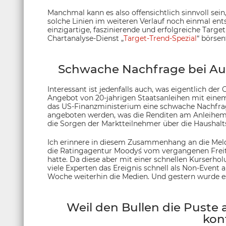
Manchmal kann es also offensichtlich sinnvoll sein
solche Linien im weiteren Verlauf noch einmal ents
einzigartige, faszinierende und erfolgreiche Targ
Chartanalyse-Dienst „
Target-Trend-Spezial
“ börse
Schwache Nachfrage bei Auk
Interessant ist jedenfalls auch, was eigentlich de
Angebot von 20-jahrigen Staatsanleihen mit einem
das US-Finanzministerium eine schwache Nachfra
angeboten werden, was die Renditen am Anleihema
die Sorgen der Marktteilnehmer über die Haushalt
Ich erinnere in diesem Zusammenhang an die Mel
die Ratingagentur Moody´s vom vergangenen Freita
hatte. Da diese aber mit einer schnellen Kurserh
viele Experten das Ereignis schnell als Non-Event
Woche weiterhin die Medien. Und gestern wurde es
Weil den Bullen die Puste 
kon