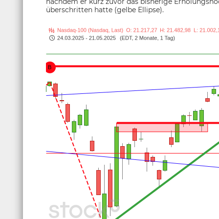
nachdem er kurz zuvor das bisherige Erholungs
überschritten hatte (gelbe Ellipse).