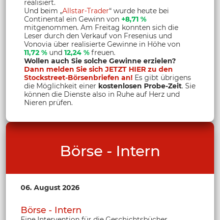
realisiert.
Und beim „
Allstar-Trader
“ wurde heute bei
Continental ein Gewinn von
+8,71 %
mitgenommen. Am Freitag konnten sich die
Leser durch den Verkauf von Fresenius und
Vonovia über realisierte Gewinne in Höhe von
11,72 %
und
12,24 %
freuen.
Wollen auch Sie solche Gewinne erzielen?
Dann melden Sie sich JETZT HIER zu den
Stockstreet-Börsenbriefen an!
Es gibt übrigens
die Möglichkeit einer
kostenlosen Probe-Zeit
. Sie
können die Dienste also in Ruhe auf Herz und
Nieren prüfen.
Börse - Intern
06. August 2026
Börse - Intern
Eine Intervention für die Geschichtsbücher