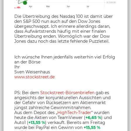
Die Übertreibung des Nasdaq 100 ist damit über
den S&P 500 nun auch auf den Dow Jones
übergeschwappt. Ich erinnere allerdings daran,
dass Aufwärtstrends häufig mit einer finalen
Übertreibung enden. Womöglich war der Dow
Jones dazu noch das letzte fehlende Puzzleteil.
Ich wünsche Ihnen jedenfalls weiterhin viel Erfolg
an der Börse
Ihr
Sven Weisenhaus
www.stockstreet.de
PS: Bei dem
Stockstreet-Börsenbriefen
gab es
angesichts der konjunkturellen Aussichten und
der Gefahr von Rücksetzern am Aktienmarkt
jüngst zahlreiche Gewinnmitnahmen.
Aus dem Depot des „
HighTech-Trader
“ wurden
heute die Aktien von TeamViewer (
+6,65 %
) und
Auto1 (
+13,55 %
) verkauft. Bereits am Freitag
wurde bei PayPal ein Gewinn von
+15,55 %