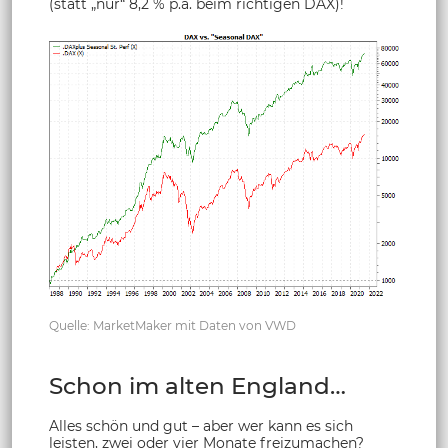
(statt „nur“ 8,2 % p.a. beim richtigen DAX)!
Quelle: MarketMaker mit Daten von VWD
Schon im alten England…
Alles schön und gut – aber wer kann es sich
leisten, zwei oder vier Monate freizumachen?