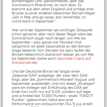
Börsenregeln und -gewohnheiten, aber das
Sommerloch-Phänomen ist noch älter. Es
stammt aus dem alten England und schlägt eine
Brücke zu einer anderen bekannten Börsen-Regel:
„
Sell in May and go away, but remember, to
come back in September
“.
Hier wird der September als wichtiger Zeitpunkt
schon genannt, aber nach dieser Regel wäre das
Sommerloch sogar noch länger: von Mai bis
September – also ganze vier Monate! Und
tatsächlich ist diese Saisonalität an den Börsen
lange bekannt: Von Oktober bis April laufen die
Börsen bekanntlich statistisch besser als von Mai
bis September (siehe auch
Saisonale Charts auf
Stockstreet.de
).
Und die Deutsche Börse hat längst einen
„Seasonal DAX“ aufgelegt, der zwar dem DAX
folgt, aber die „Sommerloch-Monate“ August und
September ausblendet, Und mit dieser „Strategie“
wäre ein Anleger seit Einführung des DAX per
Ende Juni nicht nur auf 15.531, sondern auf sage
und schreibe fast 72.000 Punkte – exakt: 71.832,71
Punkte – gekommen, hätte also eine
Performance von erstaunlichen 13,4 % p.a. erzielt