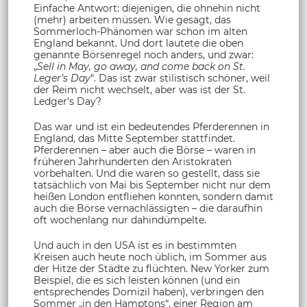
Einfache Antwort: diejenigen, die ohnehin nicht
(mehr) arbeiten müssen. Wie gesagt, das
Sommerloch-Phänomen war schon im alten
England bekannt. Und dort lautete die oben
genannte Börsenregel noch anders, und zwar:
„
Sell in May, go away, and come back on St.
Leger’s Day
“. Das ist zwar stilistisch schöner, weil
der Reim nicht wechselt, aber was ist der St.
Ledger’s Day?
Das war und ist ein bedeutendes Pferderennen in
England, das Mitte September stattfindet.
Pferderennen – aber auch die Börse – waren in
früheren Jahrhunderten den Aristokraten
vorbehalten. Und die waren so gestellt, dass sie
tatsächlich von Mai bis September nicht nur dem
heißen London entfliehen konnten, sondern damit
auch die Börse vernachlässigten – die daraufhin
oft wochenlang nur dahindümpelte.
Und auch in den USA ist es in bestimmten
Kreisen auch heute noch üblich, im Sommer aus
der Hitze der Städte zu flüchten. New Yorker zum
Beispiel, die es sich leisten können (und ein
entsprechendes Domizil haben), verbringen den
Sommer „in den Hamptons“, einer Region am