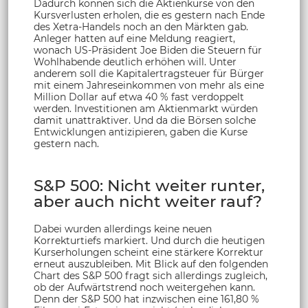
Dadurch können sich die Aktienkurse von den
Kursverlusten erholen, die es gestern nach Ende
des Xetra-Handels noch an den Märkten gab.
Anleger hatten auf eine Meldung reagiert,
wonach US-Präsident Joe Biden die Steuern für
Wohlhabende deutlich erhöhen will. Unter
anderem soll die Kapitalertragsteuer für Bürger
mit einem Jahreseinkommen von mehr als eine
Million Dollar auf etwa 40 % fast verdoppelt
werden. Investitionen am Aktienmarkt würden
damit unattraktiver. Und da die Börsen solche
Entwicklungen antizipieren, gaben die Kurse
gestern nach.
S&P 500: Nicht weiter runter,
aber auch nicht weiter rauf?
Dabei wurden allerdings keine neuen
Korrekturtiefs markiert. Und durch die heutigen
Kurserholungen scheint eine stärkere Korrektur
erneut auszubleiben. Mit Blick auf den folgenden
Chart des S&P 500 fragt sich allerdings zugleich,
ob der Aufwärtstrend noch weitergehen kann.
Denn der S&P 500 hat inzwischen eine 161,80 %