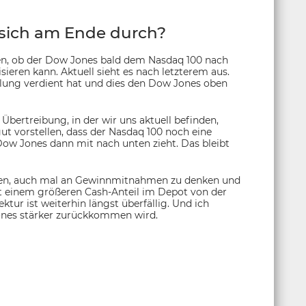
 sich am Ende durch?
en, ob der Dow Jones bald dem Nasdaq 100 nach
isieren kann. Aktuell sieht es nach letzterem aus.
olung verdient hat und dies den Dow Jones oben
bertreibung, in der wir uns aktuell befinden,
ut vorstellen, dass der Nasdaq 100 noch eine
Dow Jones dann mit nach unten zieht. Das bleibt
ben, auch mal an Gewinnmitnahmen zu denken und
it einem größeren Cash-Anteil im Depot von der
ktur ist weiterhin längst überfällig. Und ich
Jones stärker zurückkommen wird.