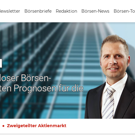
Newsletter
Börsenbriefe
Redaktion
Börsen-News
Börsen-To
N
nloser Börsen-
ten Prognosen für die
Zweigeteilter Aktienmarkt