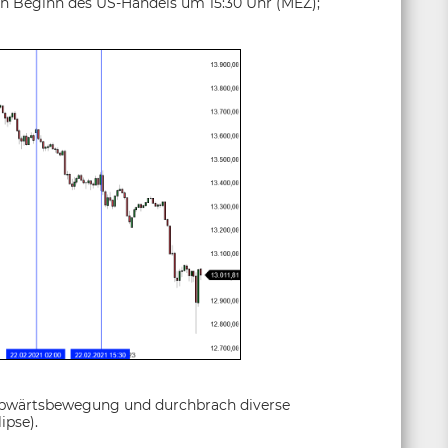
h Beginn des US-Handels um 15:30 Uhr (MEZ);
 Abwärtsbewegung und durchbrach diverse
ipse).