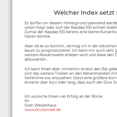
Welcher Index setzt
Es dürfte vor diesem Hintergrund spannend werd
unten folgt oder sich der Nasdaq 100 schnell stabil
Zumal der Nasdaq 100 bereits eine kleine Kurserh
halten könnte.
Aber ob es so kommt, vermag ich in der extremen Ü
kaum zu prognostizieren. Ich kann mir auch sehr g
weitere Abwärtswelle erleben wird und diese den 
abzuwarten.
Ich kann Ihnen aber immerhin erneut den Rat ge
sich das weitere Treiben an den Aktienmärkten m
Seitenlinie aus anzusehen. Denn eine größere Korre
erwarte über kurz oder lang, dass auch der Dow 
Ich wünsche Ihnen viel Erfolg an der Börse
Ihr
Sven Weisenhaus
www.stockstreet.de