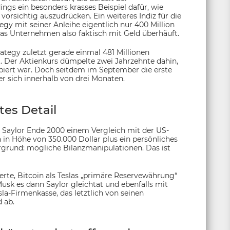
ngs ein besonders krasses Beispiel dafür, wie
rsichtig auszudrücken. Ein weiteres Indiz für die
tegy mit seiner Anleihe eigentlich nur 400 Million
das Unternehmen also faktisch mit Geld überhäuft.
rategy zuletzt gerade einmal 481 Millionen
. Der Aktienkurs dümpelte zwei Jahrzehnte dahin,
iert war. Doch seitdem im September die erste
er sich innerhalb von drei Monaten.
tes Detail
l Saylor Ende 2000 einem Vergleich mit der US-
in Höhe von 350.000 Dollar plus ein persönliches
ergrund: mögliche Bilanzmanipulationen. Das ist
erte, Bitcoin als Teslas „primäre Reservewährung“
usk es dann Saylor gleichtat und ebenfalls mit
a-Firmenkasse, das letztlich von seinen
 ab.