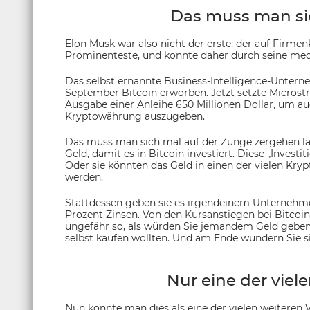
Das muss man sic
Elon Musk war also nicht der erste, der auf Firmenk
Prominenteste, und konnte daher durch seine medi
Das selbst ernannte Business-Intelligence-Untern
September Bitcoin erworben. Jetzt setzte Microstr
Ausgabe einer Anleihe 650 Millionen Dollar, um au
Kryptowährung auszugeben.
Das muss man sich mal auf der Zunge zergehen 
Geld, damit es in Bitcoin investiert. Diese „Investi
Oder sie könnten das Geld in einen der vielen Kryp
werden.
Stattdessen geben sie es irgendeinem Unternehmen
Prozent Zinsen. Von den Kursanstiegen bei Bitcoin 
ungefähr so, als würden Sie jemandem Geld geben, 
selbst kaufen wollten. Und am Ende wundern Sie si
Nur eine der viel
Nun könnte man dies als eine der vielen weiteren V