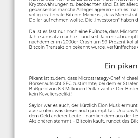
Kryptowährungen zu beobachten sind. Es ist allerdi
gedankenlos manche Anleger agieren - um es mal vo
völlig irrationale Bitcoin-Manie ist, dass Microstra
Dollar aufnehmen wollte. Die „Investoren“ haben 
Da ist es fast nur noch eine Fußnote, dass Microst
Jahresumsatz machte – und seit Jahren schrumpft
nachdem er im 2000er-Crash um 99 Prozent kollab
Bitcoin Transaktion bekannt wurde, verfünffachte 
Ein pikan
Pikant ist zudem, dass Microstrategy-Chef Michae
Börsenaufsicht SEC zustimmte, bei dem er Strafen 
Bußgeld von 8,3 Millionen Dollar zahlte. Der Hint
kein Kavaliersdelikt!
Saylor war es auch, der kürzlich Elon Musk ermunt
auszurufen, was dieser auch prompt tat. Und das M
dem Geld anderer Leute – nämlich dem aus der Tesl
Aktionären stammt – Bitcoin kauft, rundet das Bild