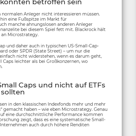
könnten betroffen sein
n normalen Anleger nicht interessieren müssen.
hin eine Fußspitze im Markt für
 auch manche ahnungslosen anderen Anleger
nanzelite bei diesem Spiel fett mit. Blackrock hält
 an Microstrategy.
ap und daher auch in typischen US-Small-Cap-
uard oder SPDR (State Street) – um nur die
infach nicht widerstehen, wenn es darum geht,
 Caps leichter als bei Großkonzernen, wo
n.
mall Caps und nicht auf ETFs
sollten
sen in den klassischen Indexfonds mehr und mehr
“ gemacht haben – wie eben Microstrategy. Genau
 auf eine durchschnittliche Performance kommen
orschung zeigt, dass es eine systematische Small-
r Unternehmen auch durch höhere Renditen