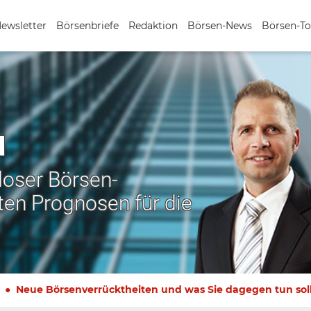
Newsletter
Börsenbriefe
Redaktion
Börsen-News
Börsen-To
N
nloser Börsen-
ten Prognosen für die
Neue Börsenverrücktheiten und was Sie dagegen tun sol