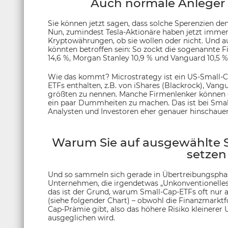
Auch normale Anleger 
Sie können jetzt sagen, dass solche Sperenzien de
Nun, zumindest Tesla-Aktionäre haben jetzt immer
Kryptowährungen, ob sie wollen oder nicht. Und
könnten betroffen sein: So zockt die sogenannte Fi
14,6 %, Morgan Stanley 10,9 % und Vanguard 10,5 %
Wie das kommt? Microstrategy ist ein US-Small-C
ETFs enthalten, z.B. von iShares (Blackrock), Vang
größten zu nennen. Manche Firmenlenker können e
ein paar Dummheiten zu machen. Das ist bei Small
Analysten und Investoren eher genauer hinschaue
Warum Sie auf ausgewählte S
setzen 
Und so sammeln sich gerade in Übertreibungspha
Unternehmen, die irgendetwas „Unkonventionelles
das ist der Grund, warum Small-Cap-ETFs oft nur
(siehe folgender Chart) – obwohl die Finanzmarktf
Cap-Prämie gibt, also das höhere Risiko kleinere
ausgeglichen wird.