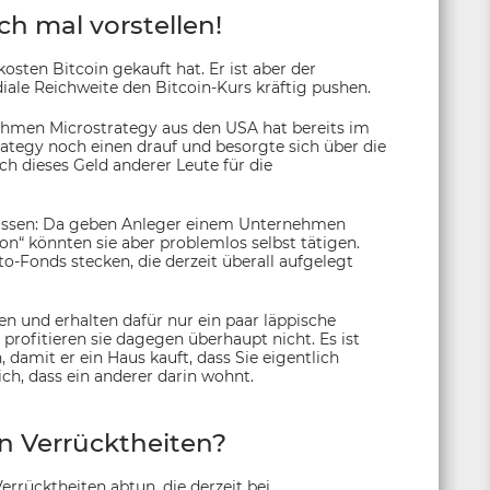
h mal vorstellen!
osten Bitcoin gekauft hat. Er ist aber der
ale Reichweite den Bitcoin-Kurs kräftig pushen.
ehmen Microstrategy aus den USA hat bereits im
ategy noch einen drauf und besorgte sich über die
ch dieses Geld anderer Leute für die
lassen: Da geben Anleger einem Unternehmen
tion“ könnten sie aber problemlos selbst tätigen.
to-Fonds stecken, die derzeit überall aufgelegt
 und erhalten dafür nur ein paar läppische
profitieren sie dagegen überhaupt nicht. Es ist
damit er ein Haus kauft, dass Sie eigentlich
ch, dass ein anderer darin wohnt.
en Verrücktheiten?
errücktheiten abtun, die derzeit bei