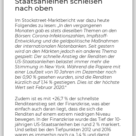
Staatsanleihen schießen
nach oben
Im Stockstreet-Marktbericht war dazu heute
Folgendes zu lesen: „
In den vergangenen
Monaten gab es stets dieselben Themen an den
Börsen: Corona-Infektionszahlen, Impfstoff-
Entwicklung und die geldpolitische Maßnahmen
der internationalen Notenbanken. Seit gestern
wird an den Märkten jedoch ein anderes Thema
gespielt: Der schnelle Anstieg der Renditen der
US-Staatsanleihen belastet immer mehr die
Stimmung in New York. Während die Papiere mit
einer Laufzeit von 10 Jahren im Dezember noch
bei 0,90 % gesehen wurden, sind die Renditen
kürzlich auf 1,14 % gestiegen. Dies ist der höchste
Wert seit Februar 2020.
“
Zudem ist es mit +26,7 % der schnellste
Renditeanstieg seit der Finanzkrise, was aber
einfach auch daran liegt, dass die sich die
Renditen auf einem extrem niedrigen Niveau
bewegen. In der Finanzkrise wurde das Tief der 10-
jährigen US-Staatsanleihen bei rund 2 % markiert.
Und selbst bei den Tiefpunkten 2012 und 2016
waren es immerhin noch ca. 1,4 % und damit