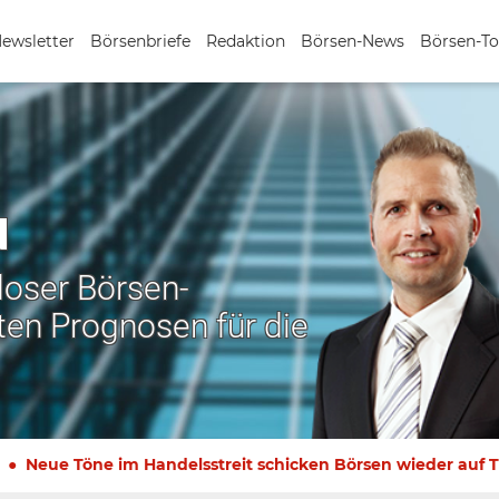
Newsletter
Börsenbriefe
Redaktion
Börsen-News
Börsen-To
N
nloser Börsen-
ten Prognosen für die
Neue Töne im Handelsstreit schicken Börsen wieder auf T