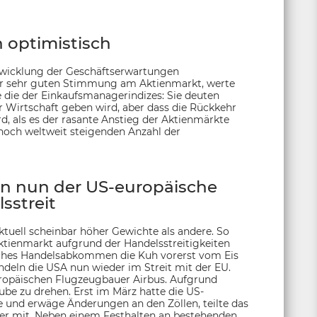
 optimistisch
twicklung der Geschäftserwartungen
der sehr guten Stimmung am Aktienmarkt, werte
e die der Einkaufsmanagerindizes: Sie deuten
er Wirtschaft geben wird, aber dass die Rückkehr
d, als es der rasante Anstieg der Aktienmärkte
 noch weltweit steigenden Anzahl der
n nun der US-europäische
sstreit
ktuell scheinbar höher Gewichte als andere. So
ktienmarkt aufgrund der Handelsstreitigkeiten
sches Handelsabkommen die Kuh vorerst vom Eis
ündeln die USA nun wieder im Streit mit der EU.
ropäischen Flugzeugbauer Airbus. Aufgrund
ube zu drehen. Erst im März hatte die US-
e und erwäge Änderungen an den Zöllen, teilte das
er mit. Neben einem Festhalten an bestehenden