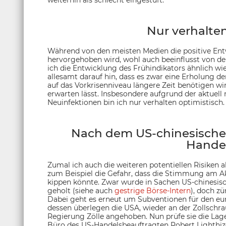
Nur verhalten
Während von den meisten Medien die positive En
hervorgehoben wird, wohl auch beeinflusst von 
ich die Entwicklung des Frühindikators ähnlich wi
allesamt darauf hin, dass es zwar eine Erholung d
auf das Vorkrisenniveau längere Zeit benötigen wir
erwarten lässt. Insbesondere aufgrund der aktuell
Neuinfektionen bin ich nur verhalten optimistisch.
Nach dem US-chinesische
Handel
Zumal ich auch die weiteren potentiellen Risiken a
zum Beispiel die Gefahr, dass die Stimmung am A
kippen könnte. Zwar wurde in Sachen US-chinesi
geholt (siehe auch
gestrige Börse-Intern
), doch z
Dabei geht es erneut um Subventionen für den eu
dessen überlegen die USA, wieder an der Zollschra
Regierung Zölle angehoben. Nun prüfe sie die Lag
Büro des US-Handelsbeauftragten Robert Lighthiz