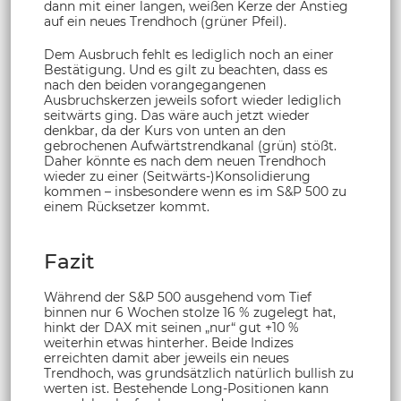
dann mit einer langen, weißen Kerze der Anstieg
auf ein neues Trendhoch (grüner Pfeil).
Dem Ausbruch fehlt es lediglich noch an einer
Bestätigung. Und es gilt zu beachten, dass es
nach den beiden vorangegangenen
Ausbruchskerzen jeweils sofort wieder lediglich
seitwärts ging. Das wäre auch jetzt wieder
denkbar, da der Kurs von unten an den
gebrochenen Aufwärtstrendkanal (grün) stößt.
Daher könnte es nach dem neuen Trendhoch
wieder zu einer (Seitwärts-)Konsolidierung
kommen – insbesondere wenn es im S&P 500 zu
einem Rücksetzer kommt.
Fazit
Während der S&P 500 ausgehend vom Tief
binnen nur 6 Wochen stolze 16 % zugelegt hat,
hinkt der DAX mit seinen „nur“ gut +10 %
weiterhin etwas hinterher. Beide Indizes
erreichten damit aber jeweils ein neues
Trendhoch, was grundsätzlich natürlich bullish zu
werten ist. Bestehende Long-Positionen kann