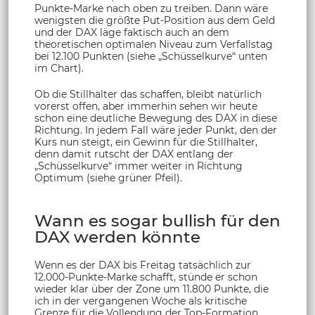
Punkte-Marke nach oben zu treiben. Dann wäre
wenigsten die größte Put-Position aus dem Geld
und der DAX läge faktisch auch an dem
theoretischen optimalen Niveau zum Verfallstag
bei 12.100 Punkten (siehe „Schüsselkurve“ unten
im Chart).
Ob die Stillhalter das schaffen, bleibt natürlich
vorerst offen, aber immerhin sehen wir heute
schon eine deutliche Bewegung des DAX in diese
Richtung. In jedem Fall wäre jeder Punkt, den der
Kurs nun steigt, ein Gewinn für die Stillhalter,
denn damit rutscht der DAX entlang der
„Schüsselkurve“ immer weiter in Richtung
Optimum (siehe grüner Pfeil).
Wann es sogar bullish für den
DAX werden könnte
Wenn es der DAX bis Freitag tatsächlich zur
12.000-Punkte-Marke schafft, stünde er schon
wieder klar über der Zone um 11.800 Punkte, die
ich in der vergangenen Woche als kritische
Grenze für die Vollendung der Top-Formation