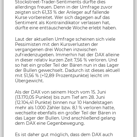
Stockstreet-Trader-Sentiments dürfte dies
allerdings freuen. Denn in der Umfrage zuvor
zeigten sich 61,33 % der Anleger auf fallende
Kurse vorbereitet. Wer sich dagegen auf das
Sentiment als Kontraindikator verlassen hat,
dürfte eine enttäuschende Woche erlebt haben.
Laut der aktuellen Umfrage scheinen sich viele
Pessimisten mit den Kursverlusten der
vergangenen drei Wochen inzwischen
zufriedenzugeben. Immerhin hat der DAX alleine
in dieser relativ kurzen Zeit 7,56 % verloren. Und
so hat ein großer Teil der Bären nun in das Lager
der Bullen gewechselt. Dadurch ist dieses aktuell
mit 51,56 % (+12,89 Prozentpunkte) leicht im
Übergewicht.
Als der DAX von seinem Hoch vom 15. Juni
(13.170,05 Punkte) bis zum Tief am 28. Juni
(12.104,41 Punkte) binnen nur 10 Handelstagen
mehr als 1.000 Zähler bzw. 8,1 % verloren hatte,
wechselte ebenfalls ein großer Teil der Bären in
das Lager der Bullen. Und anschließend gelang
dem DAX eine Gegenbewegung.
Es ist daher gut möglich, dass dem DAX auch