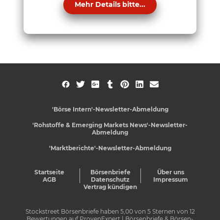
Mehr Details bitte...
'Börse Intern'-Newsletter-Abmeldung
'Rohstoffe & Emerging Markets News'-Newsletter-
Abmeldung
'Marktberichte'-Newsletter-Abmeldung
Startseite
Börsenbriefe
Über uns
AGB
Datenschutz
Impressum
Vertrag kündigen
Stockstreet Börsenbriefe
haben
5,00
von
5
Sternen von
12
Bewertungen auf
ProvenExpert
| Börsenbriefe & Börsen-