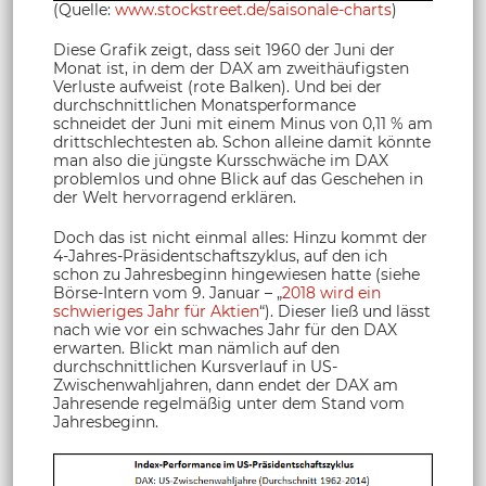
(Quelle:
www.stockstreet.de/saisonale-charts
)
Diese Grafik zeigt, dass seit 1960 der Juni der
Monat ist, in dem der DAX am zweithäufigsten
Verluste aufweist (rote Balken). Und bei der
durchschnittlichen Monatsperformance
schneidet der Juni mit einem Minus von 0,11 % am
drittschlechtesten ab. Schon alleine damit könnte
man also die jüngste Kursschwäche im DAX
problemlos und ohne Blick auf das Geschehen in
der Welt hervorragend erklären.
Doch das ist nicht einmal alles: Hinzu kommt der
4-Jahres-Präsidentschaftszyklus, auf den ich
schon zu Jahresbeginn hingewiesen hatte (siehe
Börse-Intern vom 9. Januar – „
2018 wird ein
schwieriges Jahr für Aktien
“). Dieser ließ und lässt
nach wie vor ein schwaches Jahr für den DAX
erwarten. Blickt man nämlich auf den
durchschnittlichen Kursverlauf in US-
Zwischenwahljahren, dann endet der DAX am
Jahresende regelmäßig unter dem Stand vom
Jahresbeginn.