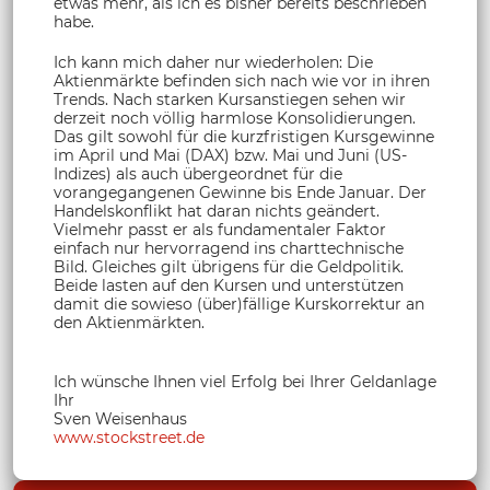
etwas mehr, als ich es bisher bereits beschrieben
habe.
Ich kann mich daher nur wiederholen: Die
Aktienmärkte befinden sich nach wie vor in ihren
Trends. Nach starken Kursanstiegen sehen wir
derzeit noch völlig harmlose Konsolidierungen.
Das gilt sowohl für die kurzfristigen Kursgewinne
im April und Mai (DAX) bzw. Mai und Juni (US-
Indizes) als auch übergeordnet für die
vorangegangenen Gewinne bis Ende Januar. Der
Handelskonflikt hat daran nichts geändert.
Vielmehr passt er als fundamentaler Faktor
einfach nur hervorragend ins charttechnische
Bild. Gleiches gilt übrigens für die Geldpolitik.
Beide lasten auf den Kursen und unterstützen
damit die sowieso (über)fällige Kurskorrektur an
den Aktienmärkten.
Ich wünsche Ihnen viel Erfolg bei Ihrer Geldanlage
Ihr
Sven Weisenhaus
www.stockstreet.de