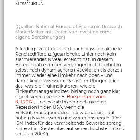
Zinsstruktur.
(Quellen: National Bureau of Economic Research,
MarketMaker mit Daten von investing.com;
eigene Berechnungen)
Allerdings zeigt der Chart auch, dass die aktuelle
Renditedifferenz (gestrichelte Linie) noch kein
alarmierendes Niveau erreicht hat. In diesem
Bereich gab es in den vergangenen Jahrzehnten
selbst nach dynamischeren Rückfällen als derzeit
immer wieder eine Umkehr nach oben – und
damit
keine
Rezession. Das ist im Übrigen auch
das, was die Frühindikatoren, wie die
Einkaufsmanagerindizes, bislang noch ganz klar
signalisieren (siehe z.B.
Börse-Intern vom
8.11.2017
). Und es gab bisher noch nie eine
Rezession in den USA, wenn die
Einkaufsmanagerindizes – so wie zurzeit – auf
hohem Niveau waren und weiter anstiegen. (Der
ISM-Index für das verarbeitende Gewerbe sprang
z.B. erst im September auf seinen höchsten Stand
seit Juni 2004!)