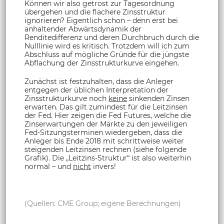
Können wir also getrost zur Tagesordnung
übergehen und die flachere Zinsstruktur
ignorieren? Eigentlich schon – denn erst bei
anhaltender Abwärtsdynamik der
Renditedifferenz und deren Durchbruch durch die
Nulllinie wird es kritisch. Trotzdem will ich zum
Abschluss auf mögliche Gründe für die jüngste
Abflachung der Zinsstrukturkurve eingehen.
Zunächst ist festzuhalten, dass die Anleger
entgegen der üblichen Interpretation der
Zinsstrukturkurve noch
keine
sinkenden Zinsen
erwarten. Das gilt zumindest für die Leitzinsen
der Fed. Hier zeigen die Fed Futures, welche die
Zinserwartungen der Märkte zu den jeweiligen
Fed-Sitzungsterminen wiedergeben, dass die
Anleger bis Ende 2018 mit schrittweise weiter
steigenden Leitzinsen rechnen (siehe folgende
Grafik). Die „Leitzins-Struktur“ ist also weiterhin
normal – und
nicht
invers!
(Quellen: CME Group; eigene Berechnungen)