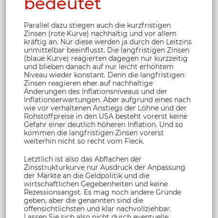
bedeutet
Parallel dazu stiegen auch die kurzfristigen
Zinsen (rote Kurve) nachhaltig und vor allem
kräftig an. Nur diese werden ja durch den Leitzins
unmittelbar beeinflusst. Die langfristigen Zinsen
(blaue Kurve) reagierten dagegen nur kurzzeitig
und blieben danach auf nur leicht erhöhtem
Niveau wieder konstant. Denn die langfristigen
Zinsen reagieren eher auf nachhaltige
Änderungen des Inflationsniveaus und der
Inflationserwartungen. Aber aufgrund eines nach
wie vor verhaltenen Anstiegs der Löhne und der
Rohstoffpreise in den USA besteht vorerst keine
Gefahr einer deutlich höheren Inflation. Und so
kommen die langfristigen Zinsen vorerst
weiterhin nicht so recht vom Fleck.
Letztlich ist also das Abflachen der
Zinsstrukturkurve nur Ausdruck der Anpassung
der Märkte an die Geldpolitik und die
wirtschaftlichen Gegebenheiten und keine
Rezessionsangst. Es mag noch andere Gründe
geben, aber die genannten sind die
offensichtlichsten und klar nachvollziehbar.
Lassen Sie sich also nicht durch eventuelle