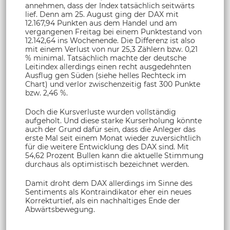
annehmen, dass der Index tatsächlich seitwärts
lief. Denn am 25. August ging der DAX mit
12.167,94 Punkten aus dem Handel und am
vergangenen Freitag bei einem Punktestand von
12.142,64 ins Wochenende. Die Differenz ist also
mit einem Verlust von nur 25,3 Zählern bzw. 0,21
% minimal. Tatsächlich machte der deutsche
Leitindex allerdings einen recht ausgedehnten
Ausflug gen Süden (siehe helles Rechteck im
Chart) und verlor zwischenzeitig fast 300 Punkte
bzw. 2,46 %.
Doch die Kursverluste wurden vollständig
aufgeholt. Und diese starke Kurserholung könnte
auch der Grund dafür sein, dass die Anleger das
erste Mal seit einem Monat wieder zuversichtlich
für die weitere Entwicklung des DAX sind. Mit
54,62 Prozent Bullen kann die aktuelle Stimmung
durchaus als optimistisch bezeichnet werden.
Damit droht dem DAX allerdings im Sinne des
Sentiments als Kontraindikator eher ein neues
Korrekturtief, als ein nachhaltiges Ende der
Abwärtsbewegung.