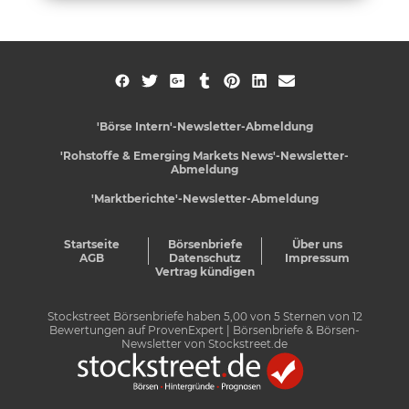
'Börse Intern'-Newsletter-Abmeldung
'Rohstoffe & Emerging Markets News'-Newsletter-
Abmeldung
'Marktberichte'-Newsletter-Abmeldung
Startseite
Börsenbriefe
Über uns
AGB
Datenschutz
Impressum
Vertrag kündigen
Stockstreet Börsenbriefe
haben
5,00
von
5
Sternen von
12
Bewertungen auf
ProvenExpert
| Börsenbriefe & Börsen-
Newsletter von Stockstreet.de