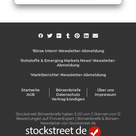
'Börse Intern'-Newsletter-Abmeldung
'Rohstoffe & Emerging Markets News'-Newsletter-
Abmeldung
'Marktberichte'-Newsletter-Abmeldung
Startseite
Börsenbriefe
Über uns
AGB
Datenschutz
Impressum
Vertrag kündigen
Stockstreet Börsenbriefe
haben
5,00
von
5
Sternen von
12
Bewertungen auf
ProvenExpert
| Börsenbriefe & Börsen-
Newsletter von Stockstreet.de