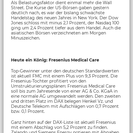
Als Belastungsfaktor dient einmal mehr die Wall
Street. Die Kurse der US-Börsen gaben gestern
deutlich nach, es war der bislang schwächste
Handelstag des neuen Jahres in New York. Der Dow
Jones schloss mit minus 2,1 Prozent, der Nasdaq 100
ging um 2,4 Prozent tiefer aus dem Handel. Auch die
asiatischen Börsen verzeichneten am Morgen
Minuszeichen.
Heute ein König: Fresenius Medical Care
Top-Gewinner unter den deutschen Standardwerten
ist aktuell FMC mit einem Plus von 9,3 Prozent. Die
Fresenius-Tochter profitiert von den
Umstrukturierungsplänen: Fresenius Medical Care
soll bis zum Jahresende von einer AG & Co. KGaA in
eine normale AG umgewandelt werden. Den zweiten
und dritten Platz im DAX belegen Henkel Vz. und
Deutsche Telekom mit Aufschlägen von 0,7 Prozent
bzw. 0,1 Prozent.
Ganz hinten auf der DAX-Liste ist aktuell Fresenius
mit einem Abschlag von 5,2 Prozent zu finden.
Zalando und Siemens Energy notieren mit Abgaben