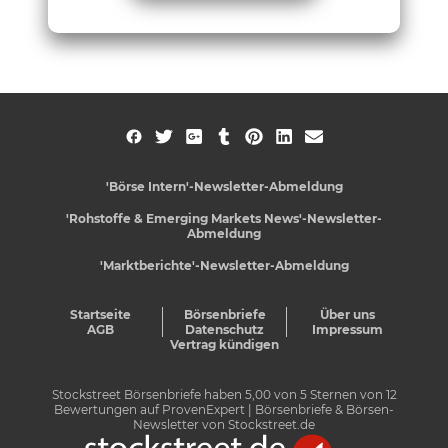
'Börse Intern'-Newsletter-Abmeldung
'Rohstoffe & Emerging Markets News'-Newsletter-
Abmeldung
'Marktberichte'-Newsletter-Abmeldung
Startseite
Börsenbriefe
Über uns
AGB
Datenschutz
Impressum
Vertrag kündigen
Stockstreet Börsenbriefe
haben
5,00
von
5
Sternen von
12
Bewertungen auf
ProvenExpert
| Börsenbriefe & Börsen-
Newsletter von Stockstreet.de