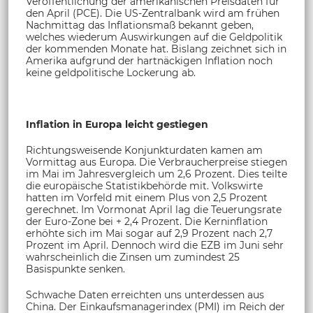
Veröffentlichung der amerikanischen Preisdaten für
den April (PCE). Die US-Zentralbank wird am frühen
Nachmittag das Inflationsmaß bekannt geben,
welches wiederum Auswirkungen auf die Geldpolitik
der kommenden Monate hat. Bislang zeichnet sich in
Amerika aufgrund der hartnäckigen Inflation noch
keine geldpolitische Lockerung ab.
Inflation in Europa leicht gestiegen
Richtungsweisende Konjunkturdaten kamen am
Vormittag aus Europa. Die Verbraucherpreise stiegen
im Mai im Jahresvergleich um 2,6 Prozent. Dies teilte
die europäische Statistikbehörde mit. Volkswirte
hatten im Vorfeld mit einem Plus von 2,5 Prozent
gerechnet. Im Vormonat April lag die Teuerungsrate
der Euro-Zone bei + 2,4 Prozent. Die Kerninflation
erhöhte sich im Mai sogar auf 2,9 Prozent nach 2,7
Prozent im April. Dennoch wird die EZB im Juni sehr
wahrscheinlich die Zinsen um zumindest 25
Basispunkte senken.
Schwache Daten erreichten uns unterdessen aus
China. Der Einkaufsmanagerindex (PMI) im Reich der