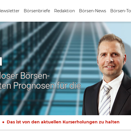
Newsletter
Börsenbriefe
Redaktion
Börsen-News
Börsen-To
N
nloser Börsen-
ten Prognosen für die
Das ist von den aktuellen Kurserholungen zu halten