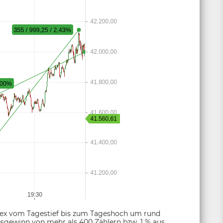
ndex vom Tagestief bis zum Tageshoch um rund
sgewinn von mehr als 400 Zählern bzw. 1 % aus