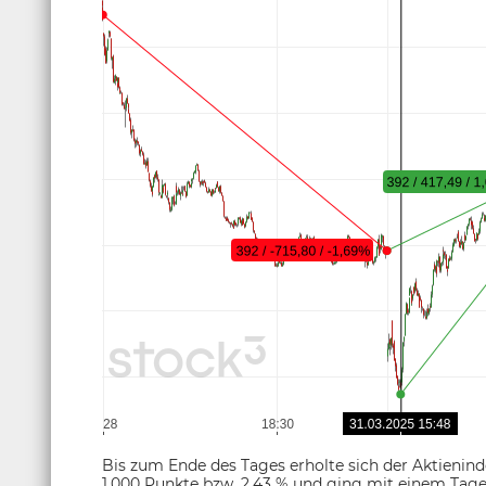
Bis zum Ende des Tages erholte sich der Aktieni
1.000 Punkte bzw. 2,43 % und ging mit einem Tage