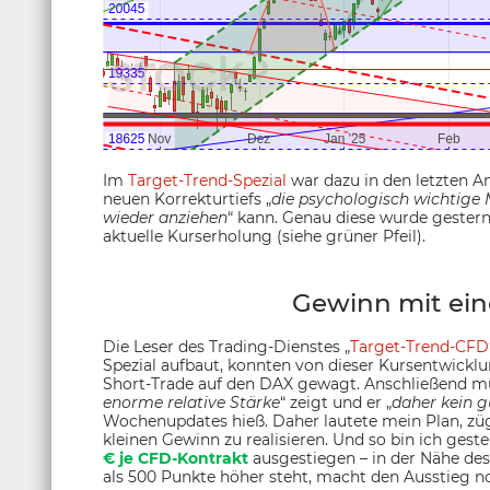
Im
Target-Trend-Spezial
war dazu in den letzten An
neuen Korrekturtiefs „
die psychologisch wichtige
wieder anziehen
“ kann. Genau diese wurde gester
aktuelle Kurserholung (siehe grüner Pfeil).
Gewinn mit ein
Die Leser des Trading-Dienstes „
Target-Trend-CFD
Spezial aufbaut, konnten von dieser Kursentwicklun
Short-Trade auf den DAX gewagt. Anschließend mus
enorme relative Stärke
“ zeigt und er „
daher kein g
Wochenupdates hieß. Daher lautete mein Plan, züg
kleinen Gewinn zu realisieren. Und so bin ich ges
€ je CFD-Kontrakt
ausgestiegen – in der Nähe des
als 500 Punkte höher steht, macht den Ausstieg no