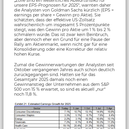
„
Zölle sind ein wesentliches Abwärtsrisiko für
unsere EPS-Prognosen für 2025
“, warnten daher
die Analysten von Goldman Sachs kürzlich (EPS =
earnings per share = Gewinn pro Aktie). Sie
schätzten, dass der effektive US-Zollsatz
wahrscheinlich um insgesamt 5 Prozentpunkte
steigt, was den Gewinn pro Aktie um 1 % bis 2 %
schmälern würde. Das ist zwar kein Beinbruch,
aber dennoch eher ein Grund für eine Pause der
Rally am Aktienmarkt, wenn nicht gar für eine
Konsolidierung oder eine Korrektur der relativ
hohen Kurse.
Zumal die Gewinnerwartungen der Analysten seit
Oktober vergangenen Jahres auch schon deutlich
zurückgegangen sind. Hatten sie für das
Gesamtjahr 2025 damals noch einen
Gewinnanstieg der Unternehmen aus dem S&P
500 von 15 % erwartet, so sind es aktuell „nur“
noch 11,8 %.