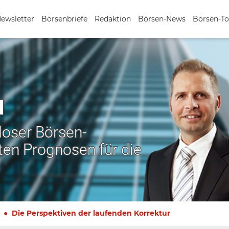
Newsletter
Börsenbriefe
Redaktion
Börsen-News
Börsen-To
N
nloser Börsen-
ten Prognosen für die
Die Perspektiven der laufenden Korrektur