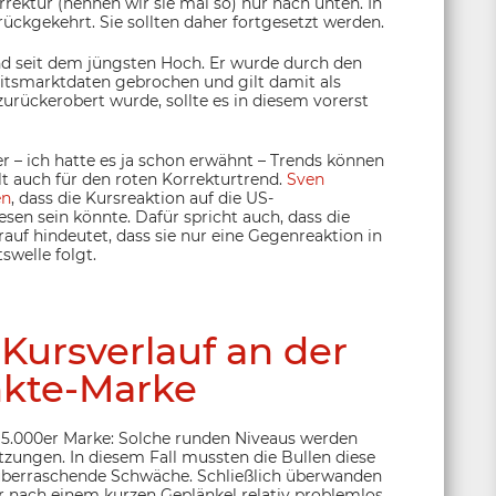
rrektur (nennen wir sie mal so) nur nach unten. In
rückgekehrt. Sie sollten daher fortgesetzt werden.
end seit dem jüngsten Hoch. Er wurde durch den
tsmarktdaten gebrochen und gilt damit als
zurückerobert wurde, sollte es in diesem vorerst
er – ich hatte es ja schon erwähnt – Trends können
lt auch für den roten Korrekturtrend.
Sven
en
, dass die Kursreaktion auf die US-
sen sein könnte. Dafür spricht auch, dass die
auf hindeutet, dass sie nur eine Gegenreaktion in
swelle folgt.
Kursverlauf an der
kte-Marke
n 5.000er Marke: Solche runden Niveaus werden
ungen. In diesem Fall mussten die Bullen diese
e überraschende Schwäche. Schließlich überwanden
r nach einem kurzen Geplänkel relativ problemlos.