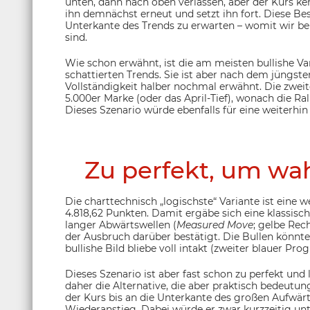
unten, dann nach oben verlassen, aber der Kurs keh
ihn demnächst erneut und setzt ihn fort. Diese Be
Unterkante des Trends zu erwarten – womit wir be
sind.
Wie schon erwähnt, ist die am meisten bullishe Var
schattierten Trends. Sie ist aber nach dem jüngsten
Vollständigkeit halber nochmal erwähnt. Die zweit
5.000er Marke (oder das April-Tief), wonach die Ral
Dieses Szenario würde ebenfalls für eine weiterhin
Zu perfekt, um wah
Die charttechnisch „logischste“ Variante ist eine 
4.818,62 Punkten. Damit ergäbe sich eine klassisc
langer Abwärtswellen (
Measured Move
; gelbe Rec
der Ausbruch darüber bestätigt. Die Bullen könnt
bullishe Bild bliebe voll intakt (zweiter blauer Prog
Dieses Szenario ist aber fast schon zu perfekt un
daher die Alternative, die aber praktisch bedeutun
der Kurs bis an die Unterkante des großen Aufwärt
Wiederanstieg. Dabei würde er zwar kurzzeitig unte