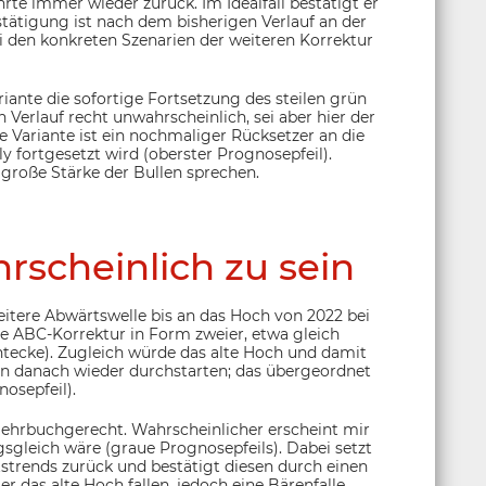
rte immer wieder zurück. Im Idealfall bestätigt er
stätigung ist nach dem bisherigen Verlauf an der
i den konkreten Szenarien der weiteren Korrektur
iante die sofortige Fortsetzung des steilen grün
 Verlauf recht unwahrscheinlich, sei aber hier der
e Variante ist ein nochmaliger Rücksetzer an die
ly fortgesetzt wird (oberster Prognosepfeil).
 große Stärke der Bullen sprechen.
rscheinlich zu sein
weitere Abwärtswelle bis an das Hoch von 2022 bei
he ABC-Korrektur in Form zweier, etwa gleich
htecke). Zugleich würde das alte Hoch und damit
en danach wieder durchstarten; das übergeordnet
nosepfeil).
d lehrbuchgerecht. Wahrscheinlicher erscheint mir
gsgleich wäre (graue Prognosepfeils). Dabei setzt
strends zurück und bestätigt diesen durch einen
r das alte Hoch fallen, jedoch eine Bärenfalle