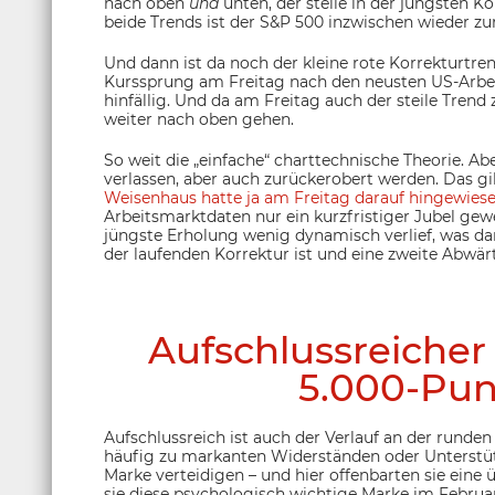
nach oben
und
unten, der steile in der jüngsten Ko
beide Trends ist der S&P 500 inzwischen wieder zu
Und dann ist da noch der kleine rote Korrekturtr
Kurssprung am Freitag nach den neusten US-Arbei
hinfällig. Und da am Freitag auch der steile Trend 
weiter nach oben gehen.
So weit die „einfache“ charttechnische Theorie. Ab
verlassen, aber auch zurückerobert werden. Das gi
Weisenhaus hatte ja am Freitag darauf hingewies
Arbeitsmarktdaten nur ein kurzfristiger Jubel gewe
jüngste Erholung wenig dynamisch verlief, was dar
der laufenden Korrektur ist und eine zweite Abwärt
Aufschlussreicher 
5.000-Pun
Aufschlussreich ist auch der Verlauf an der runde
häufig zu markanten Widerständen oder Unterstütz
Marke verteidigen – und hier offenbarten sie ein
sie diese psychologisch wichtige Marke im Februa