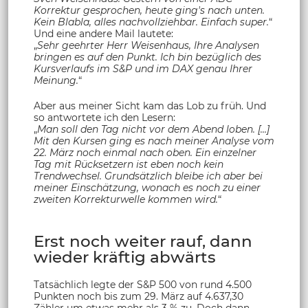
Korrektur gesprochen, heute ging's nach unten.
Kein Blabla, alles nachvollziehbar. Einfach super.
“
Und eine andere Mail lautete:
„
Sehr geehrter Herr Weisenhaus, Ihre Analysen
bringen es auf den Punkt. Ich bin bezüglich des
Kursverlaufs im S&P und im DAX genau Ihrer
Meinung.
“
Aber aus meiner Sicht kam das Lob zu früh. Und
so antwortete ich den Lesern:
„
Man soll den Tag nicht vor dem Abend loben. […]
Mit den Kursen ging es nach meiner Analyse vom
22. März noch einmal nach oben. Ein einzelner
Tag mit Rücksetzern ist eben noch kein
Trendwechsel. Grundsätzlich bleibe ich aber bei
meiner Einschätzung, wonach es noch zu einer
zweiten Korrekturwelle kommen wird.
“
Erst noch weiter rauf, dann
wieder kräftig abwärts
Tatsächlich legte der S&P 500 von rund 4.500
Punkten noch bis zum 29. März auf 4.637,30
Zähler um etwas mehr als 3 % zu. Doch dann