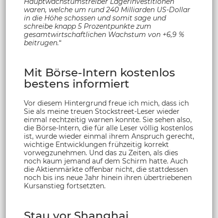
Hauptwachstumstreiber Lagerinvestitionen
waren, welche um rund 240 Milliarden US-Dollar
in die Höhe schossen und somit sage und
schreibe knapp 5 Prozentpunkte zum
gesamtwirtschaftlichen Wachstum von +6,9 %
beitrugen.
“
Mit Börse-Intern kostenlos
bestens informiert
Vor diesem Hintergrund freue ich mich, dass ich
Sie als meine treuen Stockstreet-Leser wieder
einmal rechtzeitig warnen konnte. Sie sehen also,
die Börse-Intern, die für alle Leser völlig kostenlos
ist, wurde wieder einmal ihrem Anspruch gerecht,
wichtige Entwicklungen frühzeitig korrekt
vorwegzunehmen. Und das zu Zeiten, als dies
noch kaum jemand auf dem Schirm hatte. Auch
die Aktienmärkte offenbar nicht, die stattdessen
noch bis ins neue Jahr hinein ihren übertriebenen
Kursanstieg fortsetzten.
Stau vor Shanghai