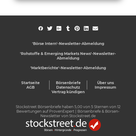
'Börse Intern'-Newsletter-Abmeldung
'Rohstoffe & Emerging Markets News'-Newsletter-
Abmeldung
'Marktberichte'-Newsletter-Abmeldung
Startseite
Börsenbriefe
Über uns
AGB
Datenschutz
Impressum
Vertrag kündigen
Stockstreet Börsenbriefe
haben
5,00
von
5
Sternen von
12
Bewertungen auf
ProvenExpert
| Börsenbriefe & Börsen-
Newsletter von Stockstreet.de