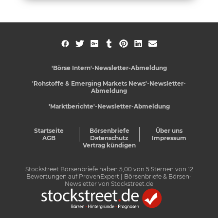
'Börse Intern'-Newsletter-Abmeldung
'Rohstoffe & Emerging Markets News'-Newsletter-
Abmeldung
'Marktberichte'-Newsletter-Abmeldung
Startseite
Börsenbriefe
Über uns
AGB
Datenschutz
Impressum
Vertrag kündigen
Stockstreet Börsenbriefe
haben
5,00
von
5
Sternen von
12
Bewertungen auf
ProvenExpert
| Börsenbriefe & Börsen-
Newsletter von Stockstreet.de