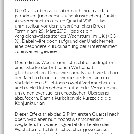
Die Grafik oben zeigt aber noch einen anderen
paradoxen (und damit aufschlussreichen) Punkt:
Ausgerechnet im ersten Quartal 2019 – also
unmittelbar vor dem ursprünglichen Brexit-
Termin am 29. März 2019 – gab es ein
vergleichsweises starkes Wachstum im UK (+0,5
%). Dabei wäre doch aufgrund der Unsicherheit
eine besondere Zurückhaltung der Unternehmen
zu erwarten gewesen.
Doch dieses Wachstums ist nicht unbedingt mit
einer Stärke der britischen Wirtschaft
gleichzusetzen. Denn wie damals auch vielfach in
den Medien berichtet wurde, deckten sich im
Vorfeld dieses Stichtags sowohl Verbraucher als
auch viele Unternehmen mit allerlei Vorräten ein,
um einen eventuellen chaotischen Übergang
abzufedern. Damit kurbelten sie kurzzeitig die
Konjunktur an.
Dieser Effekt trieb das BIP im ersten Quartal nach
oben, wird aber nun höchstwahrscheinlich
wegfallen. Im zweiten Quartal dürfte also das
Wachstum erheblich schwächer gewesen sein –