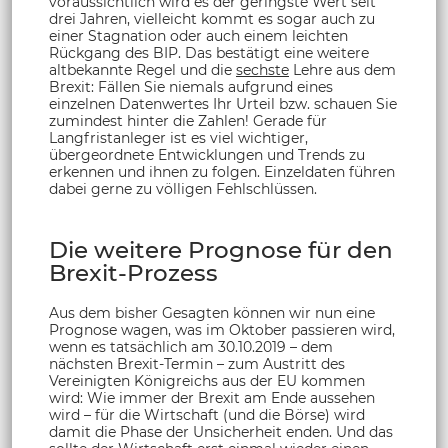
voraussichtlich wird es der geringste Wert seit
drei Jahren, vielleicht kommt es sogar auch zu
einer Stagnation oder auch einem leichten
Rückgang des BIP. Das bestätigt eine weitere
altbekannte Regel und die
sechste
Lehre aus dem
Brexit: Fällen Sie niemals aufgrund eines
einzelnen Datenwertes Ihr Urteil bzw. schauen Sie
zumindest hinter die Zahlen! Gerade für
Langfristanleger ist es viel wichtiger,
übergeordnete Entwicklungen und Trends zu
erkennen und ihnen zu folgen. Einzeldaten führen
dabei gerne zu völligen Fehlschlüssen.
Die weitere Prognose für den
Brexit-Prozess
Aus dem bisher Gesagten können wir nun eine
Prognose wagen, was im Oktober passieren wird,
wenn es tatsächlich am 30.10.2019 – dem
nächsten Brexit-Termin – zum Austritt des
Vereinigten Königreichs aus der EU kommen
wird: Wie immer der Brexit am Ende aussehen
wird – für die Wirtschaft (und die Börse) wird
damit die Phase der Unsicherheit enden. Und das