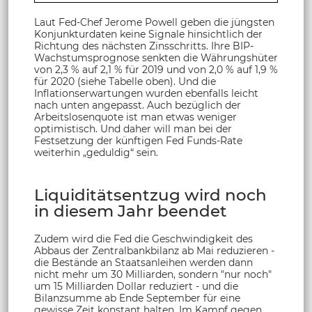
Laut Fed-Chef Jerome Powell geben die jüngsten
Konjunkturdaten keine Signale hinsichtlich der
Richtung des nächsten Zinsschritts. Ihre BIP-
Wachstumsprognose senkten die Währungshüter
von 2,3 % auf 2,1 % für 2019 und von 2,0 % auf 1,9 %
für 2020 (siehe Tabelle oben). Und die
Inflationserwartungen wurden ebenfalls leicht
nach unten angepasst. Auch bezüglich der
Arbeitslosenquote ist man etwas weniger
optimistisch. Und daher will man bei der
Festsetzung der künftigen Fed Funds-Rate
weiterhin „geduldig“ sein.
Liquiditätsentzug wird noch
in diesem Jahr beendet
Zudem wird die Fed die Geschwindigkeit des
Abbaus der Zentralbankbilanz ab Mai reduzieren -
die Bestände an Staatsanleihen werden dann
nicht mehr um 30 Milliarden, sondern "nur noch"
um 15 Milliarden Dollar reduziert -
und die
Bilanzsumme ab Ende September für eine
gewisse Zeit konstant halten. Im Kampf gegen