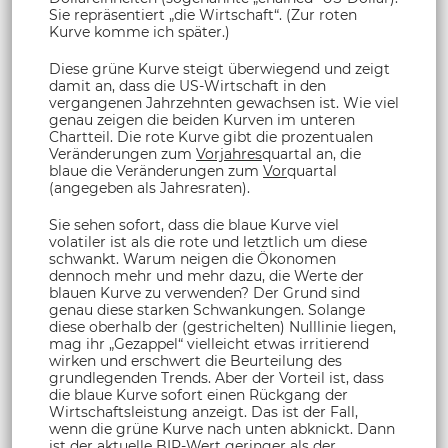
Sie repräsentiert „die Wirtschaft“. (Zur roten
Kurve komme ich später.)
Diese grüne Kurve steigt überwiegend und zeigt
damit an, dass die US-Wirtschaft in den
vergangenen Jahrzehnten gewachsen ist. Wie viel
genau zeigen die beiden Kurven im unteren
Chartteil. Die rote Kurve gibt die prozentualen
Veränderungen zum
Vorjahres
quartal an, die
blaue die Veränderungen zum
Vor
quartal
(angegeben als Jahresraten).
Sie sehen sofort, dass die blaue Kurve viel
volatiler ist als die rote und letztlich um diese
schwankt. Warum neigen die Ökonomen
dennoch mehr und mehr dazu, die Werte der
blauen Kurve zu verwenden? Der Grund sind
genau diese starken Schwankungen. Solange
diese oberhalb der (gestrichelten) Nulllinie liegen,
mag ihr „Gezappel“ vielleicht etwas irritierend
wirken und erschwert die Beurteilung des
grundlegenden Trends. Aber der Vorteil ist, dass
die blaue Kurve sofort einen Rückgang der
Wirtschaftsleistung anzeigt. Das ist der Fall,
wenn die grüne Kurve nach unten abknickt. Dann
ist der aktuelle BIP-Wert geringer als der