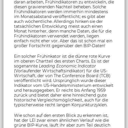
daran arbeiten, Frühindikatoren zu entwickeln, die
diesen gravierenden Nachteil beheben. Solche
Frühindikatoren werden immerhin mindestens
im Monatsabstand veröffentlicht; es gibt aber
auch wöchentliche. Allerdings hinken sie der
tatsächlichen Entwicklung meist auch einen
Monat hinterher, denn manche Daten, die für die
Frühindikatoren verwendet werden, liegen
einfach nicht eher vor. Aber das ist schon mal ein
großer Fortschritt gegenüber den BIP-Daten!
Ein solcher Frühinkator ist die dünne rote Kurve
im oberen Chartteil des ersten Charts. Es ist der
sogenannte
Leading Economic Indicator
(Vorlaufender Wirtschaftsindikator) für die US-
Wirtschaft, der von The Conference Board (TCB)
veröffentlicht wird. Ursprünglich wurde dieser
Indikator vom US-Handelsministerium entwickelt
und herausgegeben. Er reicht bis Anfang 1959
zurück und bietet daher eine hinreichend gute
historische Vergleichsmöglichkeit, auch für die
typischerweise recht langen Konjunkturzyklen.
Wie schon auf den ersten Blick zu erkennen ist,
hat der LEI zwar einen ähnlichen Verlauf wie die
grüne BIP-Kurve, läuft ihr aber zum Teil deutlich