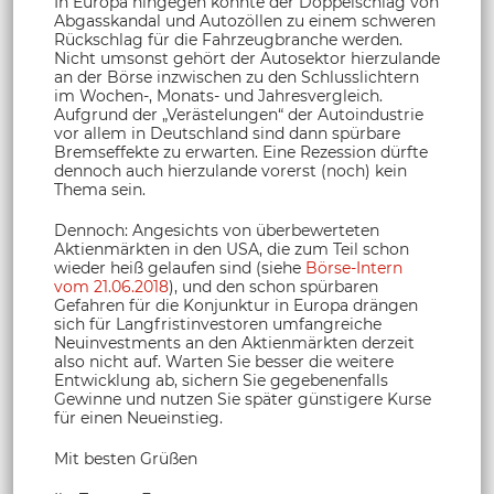
In Europa hingegen könnte der Doppelschlag von
Abgasskandal und Autozöllen zu einem schweren
Rückschlag für die Fahrzeugbranche werden.
Nicht umsonst gehört der Autosektor hierzulande
an der Börse inzwischen zu den Schlusslichtern
im Wochen-, Monats- und Jahresvergleich.
Aufgrund der „Verästelungen“ der Autoindustrie
vor allem in Deutschland sind dann spürbare
Bremseffekte zu erwarten. Eine Rezession dürfte
dennoch auch hierzulande vorerst (noch) kein
Thema sein.
Dennoch: Angesichts von überbewerteten
Aktienmärkten in den USA, die zum Teil schon
wieder heiß gelaufen sind (siehe
Börse-Intern
vom 21.06.2018
), und den schon spürbaren
Gefahren für die Konjunktur in Europa drängen
sich für Langfristinvestoren umfangreiche
Neuinvestments an den Aktienmärkten derzeit
also nicht auf. Warten Sie besser die weitere
Entwicklung ab, sichern Sie gegebenenfalls
Gewinne und nutzen Sie später günstigere Kurse
für einen Neueinstieg.
Mit besten Grüßen