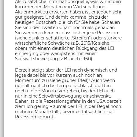
Als zusätzliche Informationsquelle, was wir in den
kommenden Monaten von Wirtschaft und
Aktienmarkt zu erwarten haben, ist er jedoch sehr
gut geeignet. Und damit komme ich zu der
heutigen Botschaft, die ich für Sie habe: Schauen
Sie sich den zweiten Chart nochmals genau an.
Sie werden erkennen, dass bisher jede Rezession
(siehe dunkler schattierte „Streifen“) oder stärkere
wirtschaftliche Schwäche (z.B. 2015/16; siehe
oben) mit einem deutlichen Rückgang des LEI
einherging oder wenigstens mit einer
Seitwärtsbewegung (z.B. auch 1960).
Derzeit steigt aber der LEI noch dynamisch und
legte dabei bis vor kurzem auch noch an
Momentum zu (siehe grüner Pfeil)! Auch wenn
nun allmählich das Tempo nachlässt, dürften
noch einige Monate vergehen, bis der LEI auch
nur in eine Seitwärtsbewegung einschwenkt.
Daher ist die Rezessionsgefahr in den USA derzeit
ziemlich gering – zumal der LEI in der Regel noch
mehrere Monate fällt, bevor es tatsächlich zur
Rezession kommt.