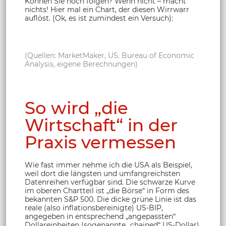
Können Sie noch folgen? Wenn nicht – macht
nichts! Hier mal ein Chart, der diesen Wirrwarr
auflöst. (Ok, es ist zumindest ein Versuch):
(Quellen: MarketMaker, US. Bureau of Economic
Analysis, eigene Berechnungen)
So wird „die
Wirtschaft“ in der
Praxis vermessen
Wie fast immer nehme ich die USA als Beispiel,
weil dort die längsten und umfangreichsten
Datenreihen verfügbar sind. Die schwarze Kurve
im oberen Chartteil ist „die Börse“ in Form des
bekannten S&P 500. Die dicke grüne Linie ist das
reale (also inflationsbereinigte) US-BIP,
angegeben in entsprechend „angepassten“
Dollareinheiten (sogenannte „chained“ US-Dollar).