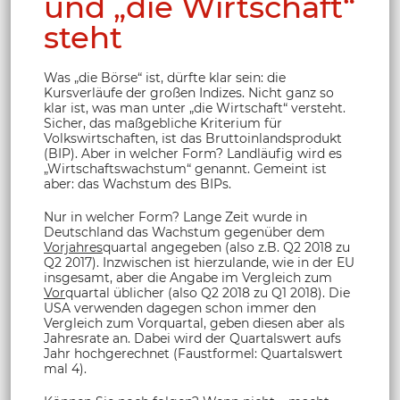
und „die Wirtschaft“
steht
Was „die Börse“ ist, dürfte klar sein: die
Kursverläufe der großen Indizes. Nicht ganz so
klar ist, was man unter „die Wirtschaft“ versteht.
Sicher, das maßgebliche Kriterium für
Volkswirtschaften, ist das Bruttoinlandsprodukt
(BIP). Aber in welcher Form? Landläufig wird es
„Wirtschaftswachstum“ genannt. Gemeint ist
aber: das Wachstum des BIPs.
Nur in welcher Form? Lange Zeit wurde in
Deutschland das Wachstum gegenüber dem
Vorjahres
quartal angegeben (also z.B. Q2 2018 zu
Q2 2017). Inzwischen ist hierzulande, wie in der EU
insgesamt, aber die Angabe im Vergleich zum
Vor
quartal üblicher (also Q2 2018 zu Q1 2018). Die
USA verwenden dagegen schon immer den
Vergleich zum Vorquartal, geben diesen aber als
Jahresrate an. Dabei wird der Quartalswert aufs
Jahr hochgerechnet (Faustformel: Quartalswert
mal 4).