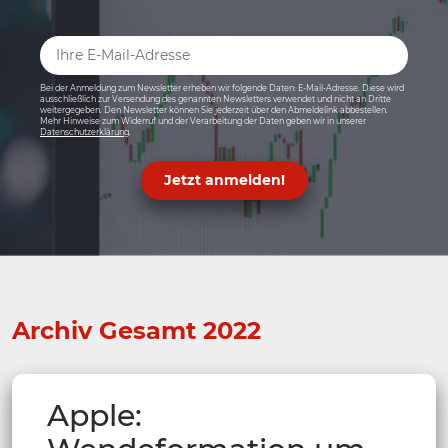
Bei der Anmeldung zum Newsletter erheben wir folgende Daten: E-Mail-Adresse. Diese wird
ausschließlich zur Versendung des genannten Newsletters verwendet und nicht an Dritte
weitergegeben. Den Newsletter können Sie jederzeit über den Abmeldelink abbestellen.
Mehr Hinweise zum Widerruf und der Verarbeitung der Daten geben wir in unserer
Datenschutzerklärung
.
Jetzt anmelden!
Archiv Gesamt 2022
Apple: