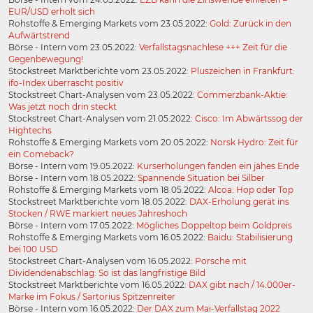
EUR/USD erholt sich
Rohstoffe & Emerging Markets vom 23.05.2022:
Gold: Zurück in den
Aufwärtstrend
Börse - Intern vom 23.05.2022:
Verfallstagsnachlese +++ Zeit für die
Gegenbewegung!
Stockstreet Marktberichte vom 23.05.2022:
Pluszeichen in Frankfurt:
ifo-Index überrascht positiv
Stockstreet Chart-Analysen vom 23.05.2022:
Commerzbank-Aktie:
Was jetzt noch drin steckt
Stockstreet Chart-Analysen vom 21.05.2022:
Cisco: Im Abwärtssog der
Hightechs
Rohstoffe & Emerging Markets vom 20.05.2022:
Norsk Hydro: Zeit für
ein Comeback?
Börse - Intern vom 19.05.2022:
Kurserholungen fanden ein jähes Ende
Börse - Intern vom 18.05.2022:
Spannende Situation bei Silber
Rohstoffe & Emerging Markets vom 18.05.2022:
Alcoa: Hop oder Top
Stockstreet Marktberichte vom 18.05.2022:
DAX-Erholung gerät ins
Stocken / RWE markiert neues Jahreshoch
Börse - Intern vom 17.05.2022:
Mögliches Doppeltop beim Goldpreis
Rohstoffe & Emerging Markets vom 16.05.2022:
Baidu: Stabilisierung
bei 100 USD
Stockstreet Chart-Analysen vom 16.05.2022:
Porsche mit
Dividendenabschlag: So ist das langfristige Bild
Stockstreet Marktberichte vom 16.05.2022:
DAX gibt nach / 14.000er-
Marke im Fokus / Sartorius Spitzenreiter
Börse - Intern vom 16.05.2022:
Der DAX zum Mai-Verfallstag 2022