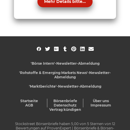
Mehr Details bitte...
'Börse Intern'-Newsletter-Abmeldung
'Rohstoffe & Emerging Markets News'-Newsletter-
Abmeldung
'Marktberichte'-Newsletter-Abmeldung
Startseite
Börsenbriefe
Über uns
AGB
Datenschutz
Impressum
Vertrag kündigen
Stockstreet Börsenbriefe
haben
5,00
von
5
Sternen von
12
Bewertungen auf
ProvenExpert
| Börsenbriefe & Börsen-