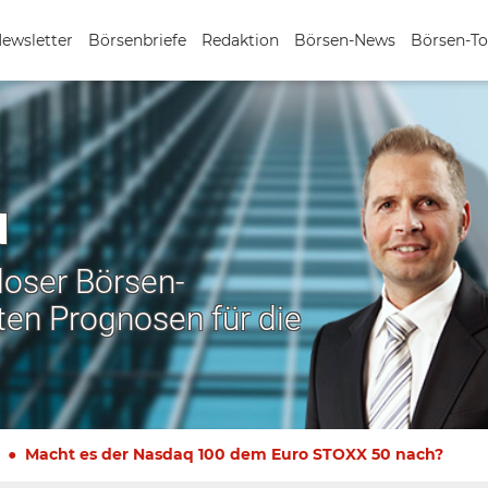
Newsletter
Börsenbriefe
Redaktion
Börsen-News
Börsen-To
N
nloser Börsen-
ten Prognosen für die
Macht es der Nasdaq 100 dem Euro STOXX 50 nach?