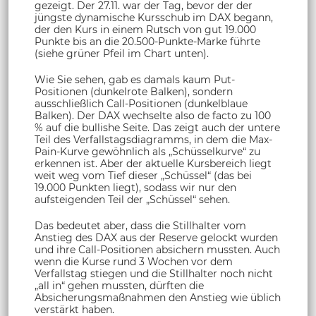
gezeigt. Der 27.11. war der Tag, bevor der der
jüngste dynamische Kursschub im DAX begann,
der den Kurs in einem Rutsch von gut 19.000
Punkte bis an die 20.500-Punkte-Marke führte
(siehe grüner Pfeil im Chart unten).
Wie Sie sehen, gab es damals kaum Put-
Positionen (dunkelrote Balken), sondern
ausschließlich Call-Positionen (dunkelblaue
Balken). Der DAX wechselte also de facto zu 100
% auf die bullishe Seite. Das zeigt auch der untere
Teil des Verfallstagsdiagramms, in dem die Max-
Pain-Kurve gewöhnlich als „Schüsselkurve“ zu
erkennen ist. Aber der aktuelle Kursbereich liegt
weit weg vom Tief dieser „Schüssel“ (das bei
19.000 Punkten liegt), sodass wir nur den
aufsteigenden Teil der „Schüssel“ sehen.
Das bedeutet aber, dass die Stillhalter vom
Anstieg des DAX aus der Reserve gelockt wurden
und ihre Call-Positionen absichern mussten. Auch
wenn die Kurse rund 3 Wochen vor dem
Verfallstag stiegen und die Stillhalter noch nicht
„all in“ gehen mussten, dürften die
Absicherungsmaßnahmen den Anstieg wie üblich
verstärkt haben.