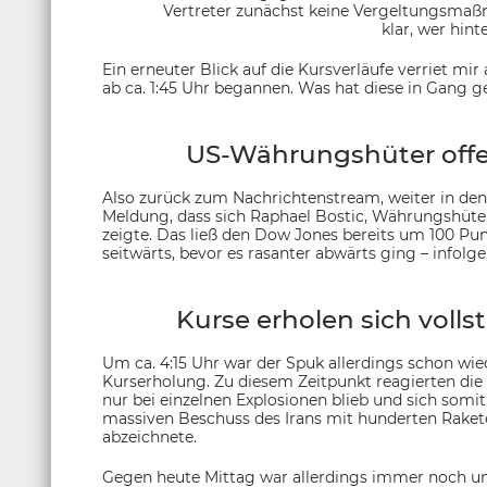
Vertreter zunächst keine Vergeltungsmaßn
klar, wer hint
Ein erneuter Blick auf die Kursverläufe verriet mi
ab ca. 1:45 Uhr begannen. Was hat diese in Gang g
US-Währungshüter offe
Also zurück zum Nachrichtenstream, weiter in den 
Meldung, dass sich Raphael Bostic, Währungshüter
zeigte. Das ließ den Dow Jones bereits um 100 Punk
seitwärts, bevor es rasanter abwärts ging – infolg
Kurse erholen sich volls
Um ca. 4:15 Uhr war der Spuk allerdings schon wie
Kurserholung. Zu diesem Zeitpunkt reagierten die 
nur bei einzelnen Explosionen blieb und sich somit 
massiven Beschuss des Irans mit hunderten Ra
abzeichnete.
Gegen heute Mittag war allerdings immer noch unk