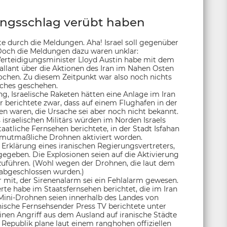
tungsschlag verübt haben
te durch die Meldungen. Aha! Israel soll gegenüber
 Doch die Meldungen dazu waren unklar:
Verteidigungsminister Lloyd Austin habe mit dem
allant über die Aktionen des Iran im Nahen Osten
rochen. Zu diesem Zeitpunkt war also noch nichts
ches geschehen.
g, Israelische Raketen hätten eine Anlage im Iran
r berichtete zwar, dass auf einem Flughafen in der
en waren, die Ursache sei aber noch nicht bekannt.
israelischen Militärs würden im Norden Israels
aatliche Fernsehen berichtete, in der Stadt Isfahan
mutmaßliche Drohnen aktiviert worden.
 Erklärung eines iranischen Regierungsvertreters,
gegeben. Die Explosionen seien auf die Aktivierung
zuführen. (Wohl wegen der Drohnen, die laut dem
 abgeschlossen wurden.)
tär mit, der Sirenenalarm sei ein Fehlalarm gewesen.
erte habe im Staatsfernsehen berichtet, die im Iran
ini-Drohnen seien innerhalb des Landes von
anische Fernsehsender Press TV berichtete unter
einen Angriff aus dem Ausland auf iranische Städte
 Republik plane laut einem ranghohen offiziellen