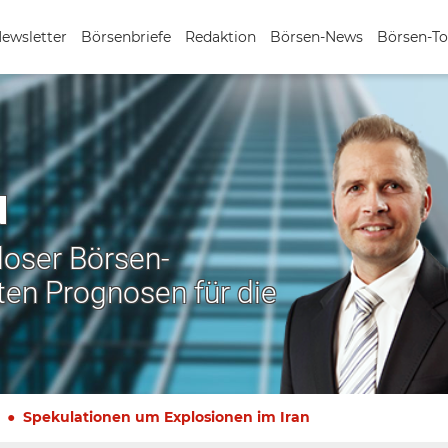
Newsletter
Börsenbriefe
Redaktion
Börsen-News
Börsen-To
N
nloser Börsen-
ten Prognosen für die
Spekulationen um Explosionen im Iran