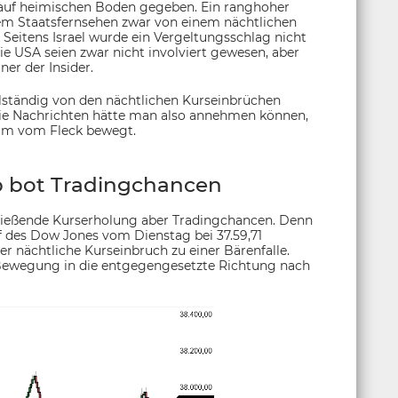
n auf heimischen Boden gegeben. Ein ranghoher
m Staatsfernsehen zwar von einem nächtlichen
 Seitens Israel wurde ein Vergeltungsschlag nicht
Die USA seien zwar nicht involviert gewesen, aber
ner der Insider.
llständig von den nächtlichen Kurseinbrüchen
 die Nachrichten hätte man also annehmen können,
kaum vom Fleck bewegt.
b bot Tradingchancen
hließende Kurserholung aber Tradingchancen. Denn
f des Dow Jones vom Dienstag bei 37.59,71
r nächtliche Kurseinbruch zu einer Bärenfalle.
e Bewegung in die entgegengesetzte Richtung nach