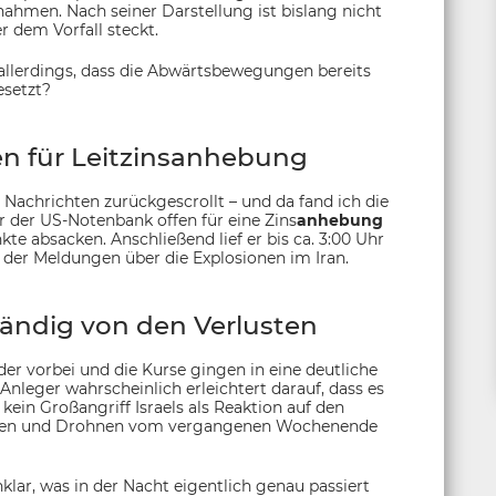
ahmen. Nach seiner Darstellung ist bislang nicht
er dem Vorfall steckt.
r allerdings, dass die Abwärtsbewegungen bereits
esetzt?
n für Leitzinsanhebung
Nachrichten zurückgescrollt – und da fand ich die
 der US-Notenbank offen für eine Zins
anhebung
te absacken. Anschließend lief er bis ca. 3:00 Uhr
e der Meldungen über die Explosionen im Iran.
tändig von den Verlusten
der vorbei und die Kurse gingen in eine deutliche
Anleger wahrscheinlich erleichtert darauf, dass es
kein Großangriff Israels als Reaktion auf den
keten und Drohnen vom vergangenen Wochenende
lar, was in der Nacht eigentlich genau passiert