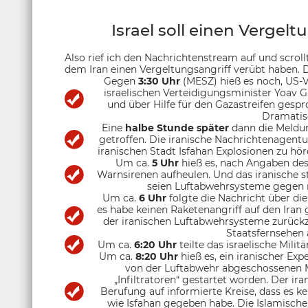
Israel soll einen Vergel
Also rief ich den Nachrichtenstream auf und scroll
dem Iran einen Vergeltungsangriff verübt haben.
Gegen
3:30 Uhr
(MESZ) hieß es noch, US-
israelischen Verteidigungsminister Yoav G
und über Hilfe für den Gazastreifen gesp
Dramatis
Eine
halbe Stunde später
dann die Meldun
getroffen. Die iranische Nachrichtenagentu
iranischen Stadt Isfahan Explosionen zu hör
Um ca.
5 Uhr
hieß es, nach Angaben des 
Warnsirenen aufheulen. Und das iranische st
seien Luftabwehrsysteme gegen 
Um ca.
6 Uhr
folgte die Nachricht über die
es habe keinen Raketenangriff auf den Iran 
der iranischen Luftabwehrsysteme zurück
Staatsfernsehen
Um ca.
6:20 Uhr
teilte das israelische Mili
Um ca.
8:20 Uhr
hieß es, ein iranischer Exp
von der Luftabwehr abgeschossenen M
„Infiltratoren“ gestartet worden. Der ir
Berufung auf informierte Kreise, dass es k
wie Isfahan gegeben habe. Die Islamische